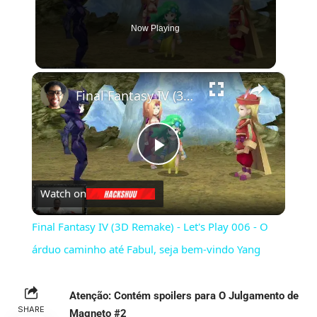
Now Playing
×
Final Fantasy IV (3D Remake) - Let's Play 006 - O árduo caminho até Fabul, seja bem-vindo Yang
Play
Watch on
Video
Final Fantasy IV (3D Remake) - Let's Play 006 - O
árduo caminho até Fabul, seja bem-vindo Yang
Atenção: Contém spoilers para O Julgamento de
SHARE
Magneto #2