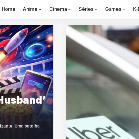
Home
Anime
Cinema
Séries
Games
K-
 Husband’
izante. Uma batalha