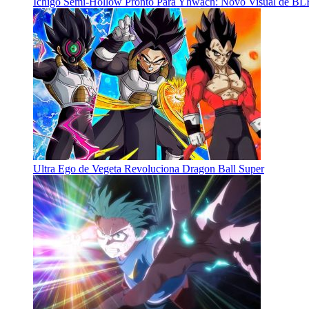
Ichigo Semi-Hollow Pronto Para Yhwach: Novo Visual de 
Ultra Ego de Vegeta Revoluciona Dragon Ball Super