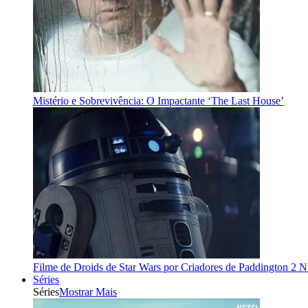
Mistério e Sobrevivência: O Impactante ‘The Last House’
Filme de Droids de Star Wars por Criadores de Paddington 2 
Séries
Séries
Mostrar Mais