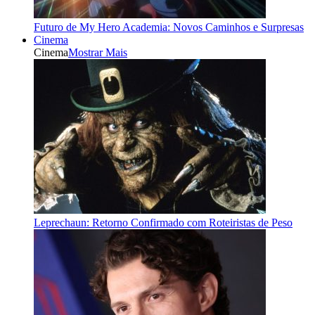
Futuro de My Hero Academia: Novos Caminhos e Surpresas
Cinema
Cinema
Mostrar Mais
Leprechaun: Retorno Confirmado com Roteiristas de Peso