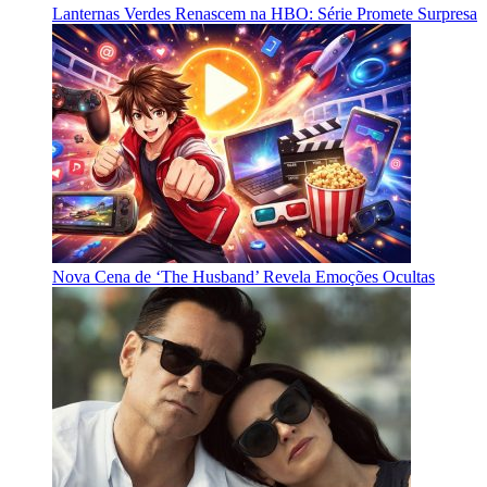
Lanternas Verdes Renascem na HBO: Série Promete Surpresa
Nova Cena de ‘The Husband’ Revela Emoções Ocultas