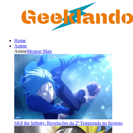
Home
Anime
Anime
Mostrar Mais
SK8 the Infinity: Revelações da 2ª Temporada no Inverno