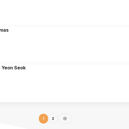
smas
o Yeon Seok
1
2