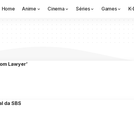
Home
Anime
Cinema
Séries
Games
K-
tom Lawyer’
al da SBS