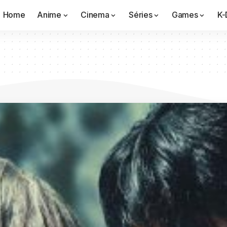
Home
Anime
Cinema
Séries
Games
K-