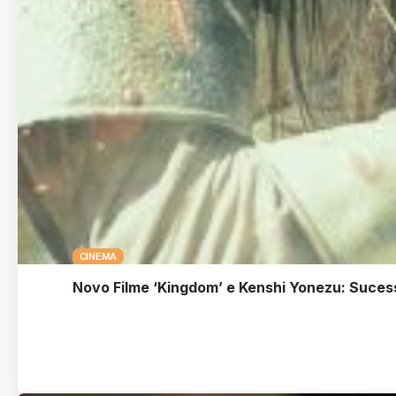
CINEMA
Novo Filme ‘Kingdom’ e Kenshi Yonezu: Sucess