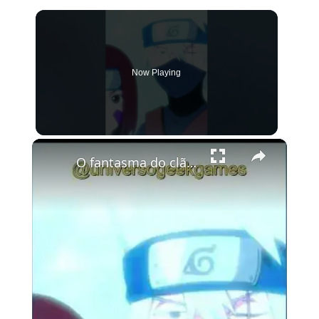
Now Playing
×
O fantasma do clã Uchiha Dublado - Naruto Shippuden Storm 4 #games #narutoshippuden #naruto