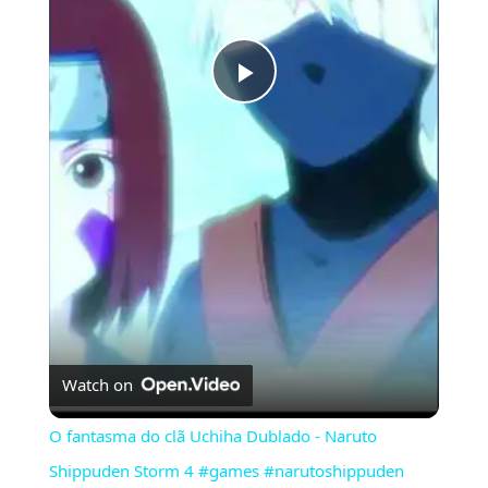
Play
Video
Watch on
O fantasma do clã Uchiha Dublado - Naruto
Shippuden Storm 4 #games #narutoshippuden