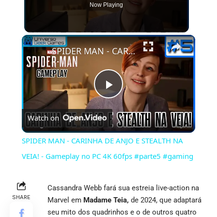
Now Playing
×
SPIDER MAN - CARINHA DE ANJO E STEALTH NA VEIA! - Gameplay no PC 4K 60fps #parte5 #gaming
Play
Watch on
Video
SPIDER MAN - CARINHA DE ANJO E STEALTH NA
VEIA! - Gameplay no PC 4K 60fps #parte5 #gaming
Cassandra Webb fará sua estreia live-action na
SHARE
Marvel em
Madame Teia,
de 2024, que adaptará
seu mito dos quadrinhos e o de outros quatro