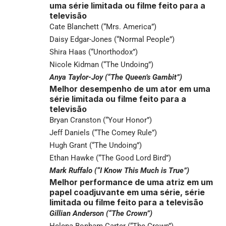
uma série limitada ou filme feito para a
televisão
Cate Blanchett (“Mrs. America”)
Daisy Edgar-Jones (“Normal People”)
Shira Haas (“Unorthodox”)
Nicole Kidman (“The Undoing”)
Anya Taylor-Joy (“The Queen’s Gambit”)
Melhor desempenho de um ator em uma
série limitada ou filme feito para a
televisão
Bryan Cranston (“Your Honor”)
Jeff Daniels (“The Comey Rule”)
Hugh Grant (“The Undoing”)
Ethan Hawke (“The Good Lord Bird”)
Mark Ruffalo (“I Know This Much is True”)
Melhor performance de uma atriz em um
papel coadjuvante em uma série, série
limitada ou filme feito para a televisão
Gillian Anderson (“The Crown”)
Helena Bonham Carter (“The Crown”)