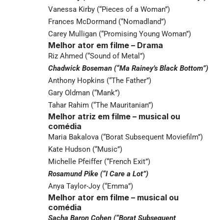
Vanessa Kirby (“Pieces of a Woman”)
Frances McDormand (“Nomadland”)
Carey Mulligan (“Promising Young Woman”)
Melhor ator em filme – Drama
Riz Ahmed (“Sound of Metal”)
Chadwick Boseman (“Ma Rainey’s Black Bottom”)
Anthony Hopkins (“The Father”)
Gary Oldman (“Mank”)
Tahar Rahim (“The Mauritanian”)
Melhor atriz em filme – musical ou
comédia
Maria Bakalova (“Borat Subsequent Moviefilm”)
Kate Hudson (“Music”)
Michelle Pfeiffer (“French Exit”)
Rosamund Pike (“I Care a Lot”)
Anya Taylor-Joy (“Emma”)
Melhor ator em filme – musical ou
comédia
Sacha Baron Cohen (“Borat Subsequent