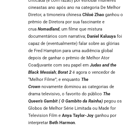
criticada (e com razão) por esnobar mulheres
cineastas ano após ano na categoria De Melhor
Diretor, a timoneira chinesa
Chloé Zhao
ganhou o
prêmio de Diretora por sua fascinante e
crua
Nomadland
, um filme que mistura
documentários com narrativa;
Daniel Kaluuya
foi
capaz de (eventualmente) falar sobre as glórias
de Fred Hampton para uma audiência global
depois de ganhar o prêmio de Melhor Ator
Coadjuvante com seu papel em
Judas and the
Black Messiah
;
Borat 2
é agora o vencedor de
“Melhor Filme”; e enquanto
The
Crown
novamente dominou as categorias de
drama televisivo, o favorito do público
The
Queen’s Gambit ( O Gambito da Rainha)
pegou os
Globos de Melhor Série Limitada ou Made for
Television Film e
Anya Taylor-Joy
ganhou por
interpretar
Beth Harmon
.