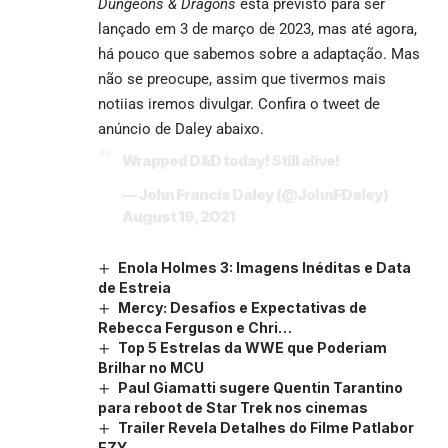
Dungeons & Dragons
está previsto para ser
lançado em 3 de março de 2023, mas até agora,
há pouco que sabemos sobre a adaptação. Mas
não se preocupe, assim que tivermos mais
notiias iremos divulgar. Confira o tweet de
anúncio de Daley abaixo.
Wrapped D&D today! Still alive!
— John Francis Daley (@JohnFDaley)
August 19, 2021
Enola Holmes 3: Imagens Inéditas e Data
de Estreia
Mercy: Desafios e Expectativas de
Rebecca Ferguson e Chri…
Top 5 Estrelas da WWE que Poderiam
Brilhar no MCU
Paul Giamatti sugere Quentin Tarantino
para reboot de Star Trek nos cinemas
Trailer Revela Detalhes do Filme Patlabor
EZY