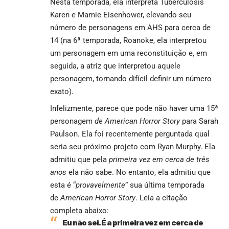
Nesta temporada, ela interpreta Tuberculosis
Karen e Mamie Eisenhower, elevando seu
número de personagens em AHS para cerca de
14 (na 6ª temporada, Roanoke, ela interpretou
um personagem em uma reconstituição e, em
seguida, a atriz que interpretou aquele
personagem, tornando difícil definir um número
exato).
Infelizmente, parece que pode não haver uma 15ª
personagem
de American Horror Story
para Sarah
Paulson.
Ela foi recentemente perguntada qual
seria seu próximo projeto com Ryan Murphy.
Ela
admitiu que pela
primeira vez em cerca de três
anos
ela não sabe. No entanto, ela admitiu que
esta é “
provavelmente
” sua última temporada
de
American Horror Story
. Leia a citação
completa abaixo:
Eu não sei. É a primeira vez em cerca de