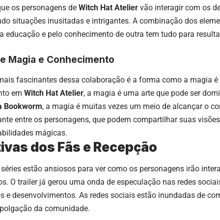
 que os personagens de
Witch Hat Atelier
vão interagir com os d
ando situações inusitadas e intrigantes. A combinação dos ele
a educação e pelo conhecimento de outra tem tudo para resultar
e Magia e Conhecimento
ais fascinantes dessa colaboração é a forma como a magia é
anto em
Witch Hat Atelier
, a magia é uma arte que pode ser dom
 a Bookworm
, a magia é muitas vezes um meio de alcançar o co
ante entre os personagens, que podem compartilhar suas visões 
abilidades mágicas.
ivas dos Fãs e Recepção
séries estão ansiosos para ver como os personagens irão interag
os. O trailer já gerou uma onda de especulação nas redes sociai
s e desenvolvimentos. As redes sociais estão inundadas de com
polgação da comunidade.