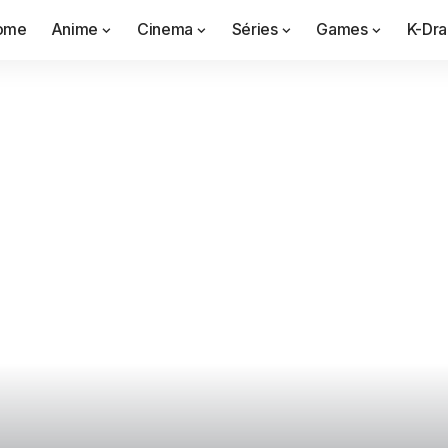
ome
Anime
Cinema
Séries
Games
K-Dr