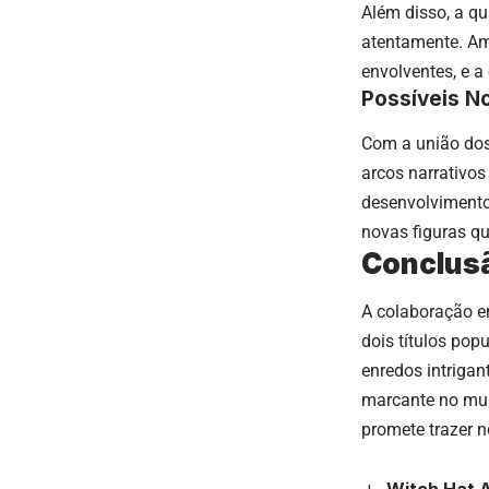
Além disso, a q
atentamente. Amb
envolventes, e a
Possíveis N
Com a união dos
arcos narrativos
desenvolvimento
novas figuras qu
Conclusã
A colaboração e
dois títulos pop
enredos intriga
marcante no mun
promete trazer n
Witch Hat A