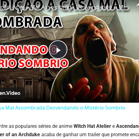
Expedição à Casa Mal Assombrada Desvendando o Mistério Sombrio
Play
Video
asa Mal Assombrada Desvendando o Mistério Sombrio
ntre as populares séries de anime
Witch Hat Atelier
e
Ascendan
er of an Archduke
acaba de ganhar um trailer que promete enc