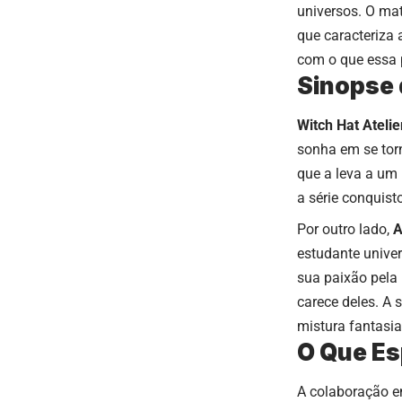
universos. O mat
que caracteriza 
com o que essa p
Sinopse 
Witch Hat Atelie
sonha em se tor
que a leva a um
a série conquis
Por outro lado,
A
estudante univ
sua paixão pela
carece deles. A 
mistura fantasia 
O Que Es
A colaboração e