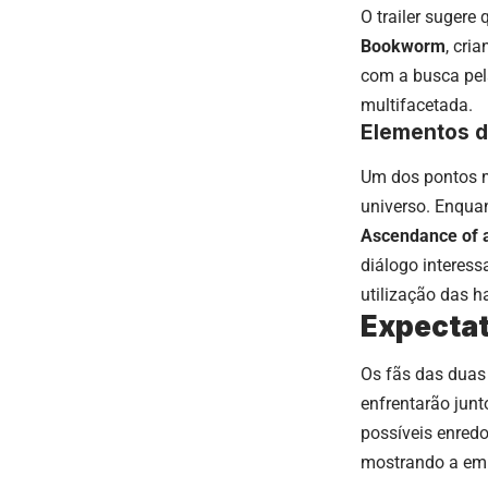
O trailer sugere
Bookworm
, cri
com a busca pel
multifacetada.
Elementos d
Um dos pontos m
universo. Enqu
Ascendance of
diálogo interess
utilização das h
Expectat
Os fãs das duas 
enfrentarão junt
possíveis enredo
mostrando a em