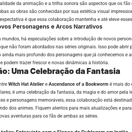
ualidade da animação e a trilha sonora são aspectos que os fãs
as as obras são conhecidas por sua estética visual impression
 expectativa é que essa colaboração mantenha e até eleve esse
ovos Personagens e Arcos Narrativos
 mundos, há especulações sobre a introdução de novos person
 que não foram abordados nas séries originais. Isso pode abrir
 ainda mais profundo dos personagens que já conhecemos e 
e podem trazer frescor e novas dinâmicas à história.
o: Uma Celebração da Fantasia
ntre
Witch Hat Atelier
e
Ascendance of a Bookworm
é mais do 
ulares; é uma celebração da fantasia, da magia e do amor pela 
ntes e personagens memoráveis, essa colaboração está destinad
do dos animes. Fiquem atentos para mais atualizações e para 
ovas aventuras para os fãs de ambas as séries.
telier: Entrevista com o Elenco do Dublagem em Inglês