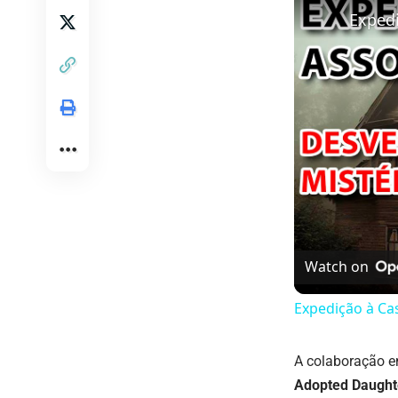
Watch on
Expedição à C
A colaboração e
Adopted Daught