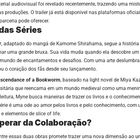
erial audiovisual foi revelado recentemente, trazendo uma mis
as produções. O trailer já está disponível nas plataformas ofici
arceria pode oferecer.
das Séries
r
, adaptado do mangá de Kamome Shirahama, segue a história
nar uma grande bruxa. Sua vida muda quando ela descobre um m
 mundo de encantamentos e desafios. Com uma arte deslumbran
tou o coração dos fãs desde seu lançamento.
scendance of a Bookworm
, baseado na light novel de Miya Kaz
ersitária que reencarna em um mundo medieval como uma men
 leitura, Myne busca maneiras de trazer os livros e o conheci
série é uma ode ao amor pelos livros e pelo conhecimento, com 
e elementos de slice of life.
perar da Colaboração?
ntre essas duas obras promete trazer uma nova dimensão ao un