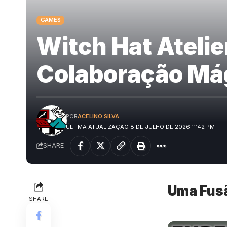
GAMES
Witch Hat Ateli
Colaboração Mág
POR
ACELINO SILVA
ÚLTIMA ATUALIZAÇÃO 8 DE JULHO DE 2026 11:42 PM
SHARE
Uma Fusã
SHARE