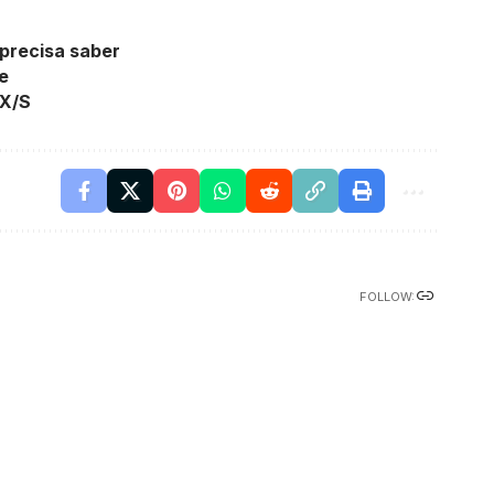
 precisa saber
e
 X/S
FOLLOW: