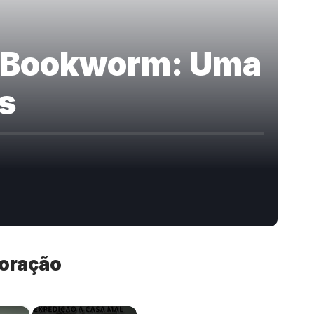
 a Bookworm: Uma
s
boração
×