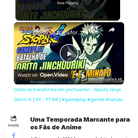
Now Playing
×
Obito se transforma em jinchuuriki! - Naruto Ninja Storm 4: [ PC - PT-BR ] #gameplay #games #naruto
Play
Watch on
Video
Obito se transforma em jinchuuriki! - Naruto Ninja
Storm 4: [ PC - PT-BR ] #gameplay #games #naruto
Uma Temporada Marcante para
SHARE
os Fãs de Anime