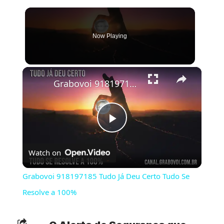
Now Playing
×
Grabovoi 918197185 Tudo Já Deu Certo Tudo Se Resolve a 100%
Play
Watch on
Video
Grabovoi 918197185 Tudo Já Deu Certo Tudo Se
Resolve a 100%