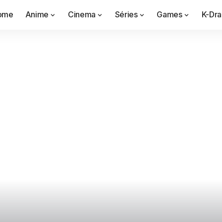
ome
Anime
Cinema
Séries
Games
K-Dr