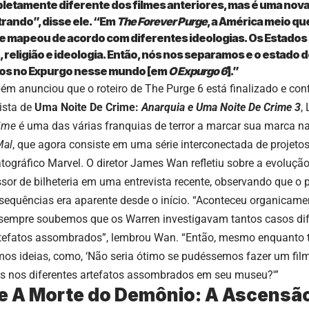
letamente diferente dos filmes anteriores, mas é uma nov
rando”, disse ele. “Em
The Forever Purge
, a América meio qu
e mapeou de acordo com diferentes ideologias. Os Estado
 religião e ideologia. Então, nós nos separamos e o estado d
mos no Expurgo nesse mundo [em
O Expurgo 6
].”
 anunciou que o roteiro de The Purge 6 está finalizado e confi
ista de
Uma Noite De Crime:
Anarquia e Uma Noite De Crime 3
,
rime
é uma das várias franquias de terror a marcar sua marca n
Mal
, que agora consiste em uma série interconectada de projetos
ográfico Marvel. O diretor James Wan refletiu sobre a evoluçã
or de bilheteria em uma entrevista recente, observando que o 
 sequências era aparente desde o início. “Aconteceu organicam
sempre soubemos que os Warren investigavam tantos casos dife
efatos assombrados”, lembrou Wan. “Então, mesmo enquanto 
mos ideias, como, ‘Não seria ótimo se pudéssemos fazer um fil
 nos diferentes artefatos assombrados em seu museu?'”
de A Morte do Demônio: A Ascensã