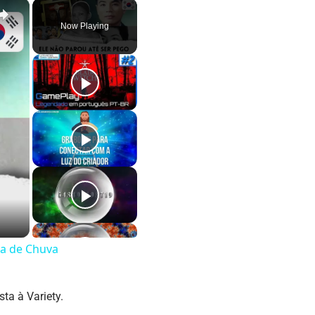
×
Now Playing
pa de Chuva
ista à
Variety
.