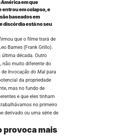
a América em que
e entrou em colapso, e
s são baseados em
e discórdia está no seu
rmou que o filme trará de
 Leo Barnes (Frank Grillo).
a última década. Outro
, não muito diferente do
o de
Invocação do Mal
para
potencial da propriedade
ente, mas no fundo de
rentes e que eles tinham
trabalhávamos no primeiro
me derivado ou uma série de
o provoca mais