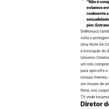
“Não é comp
estamos ent
realmente s
sexualidade,
pior. Entra
DeMonaco também
volta o protagon
Uma Noite De C
é
Invocação do 
Universo Cinemat
um rolo compress
para spin-offs e
nossas mentes, 
um museu de art
filme, nós cuspi
TV onde tocamos
Diretor 