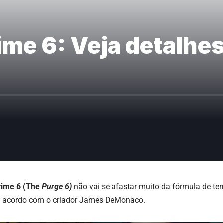
me 6: Veja detalhes
rime 6 (The
Purge 6)
não vai se afastar muito da
fórmula de ter
de acordo com o criador James DeMonaco.