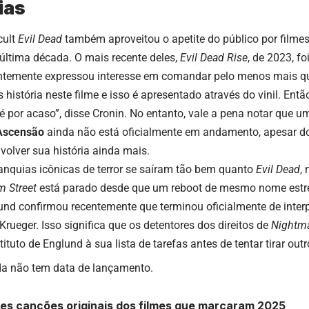
ias
cult
Evil Dead
também aproveitou o apetite do público por filmes 
última década. O mais recente deles,
Evil Dead Rise
, de 2023, fo
entemente expressou interesse em comandar pelo menos mais q
 história neste filme e isso é apresentado através do vinil. Entã
é por acaso”, disse Cronin. No entanto, vale a pena notar que 
Ascensão
ainda não está oficialmente em andamento, apesar d
olver sua história ainda mais.
anquias icônicas de terror se saíram tão bem quanto
Evil Dead
,
m Street
está parado desde que um reboot de mesmo nome estre
und confirmou recentemente que terminou oficialmente de interp
Krueger. Isso significa que os detentores dos direitos de
Nightma
ituto de Englund à sua lista de tarefas antes de tentar tirar outr
da não tem data de lançamento.
es canções originais dos filmes que marcaram 2025