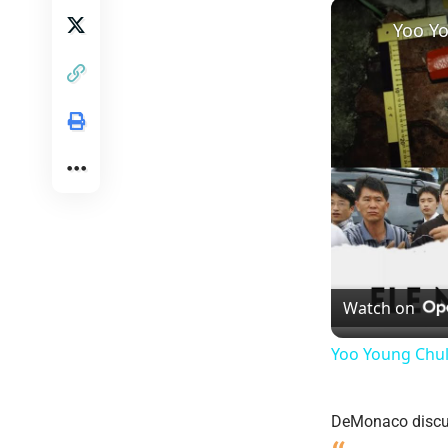
Watch on
Yoo Young Chul:
DeMonaco discut