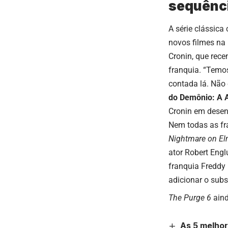
sequênc
A série clássica 
novos filmes na 
Cronin, que rec
franquia. “Temos
contada lá. Não 
do Demônio: A 
Cronin em desenv
Nem todas as fr
Nightmare on El
ator Robert Engl
franquia Freddy 
adicionar o subst
The Purge 6
ain
As 5 melhor