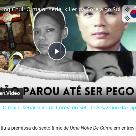
Yoo Young Chul: O maior serial killer da Coreia do Sul – O Assassino da Capa de Chuva
Play
Video
 O maior serial killer da Coreia do Sul – O Assassino da Ca
iu a premissa do sexto filme de
Uma Noite De Crime
em entrev