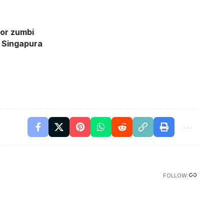
ror zumbi
e Singapura
FOLLOW: