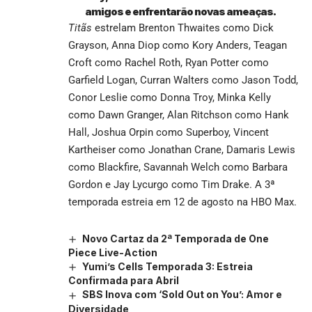
amigos e enfrentarão novas ameaças.
Titãs
estrelam Brenton Thwaites como Dick
Grayson, Anna Diop como Kory Anders, Teagan
Croft como Rachel Roth, Ryan Potter como
Garfield Logan, Curran Walters como Jason Todd,
Conor Leslie como Donna Troy, Minka Kelly
como Dawn Granger, Alan Ritchson como Hank
Hall, Joshua Orpin como Superboy, Vincent
Kartheiser como Jonathan Crane, Damaris Lewis
como Blackfire, Savannah Welch como Barbara
Gordon e Jay Lycurgo como Tim Drake. A 3ª
temporada estreia em 12 de agosto na HBO Max.
Novo Cartaz da 2ª Temporada de One
Piece Live-Action
Yumi’s Cells Temporada 3: Estreia
Confirmada para Abril
SBS Inova com ‘Sold Out on You’: Amor e
Diversidade