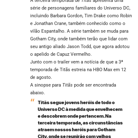
A terceira temporada de
Titãs
apresenta uma
série de personagens familiares do Universo DC,
incluindo Barbara Gordon, Tim Drake como Robin
e Jonathan Crane, também conhecido como o
vilão Espantalho. A série também se muda para
Gotham City, onde também terão que lidar com
seu antigo aliado Jason Todd, que agora adotou
o apelido de Capuz Vermelho.
Junto com o trailer vem a notícia de que a 3ª
temporada de Titãs estreia na HBO Max em 12
de agosto.
A sinopse para
Titãs
pode ser encontrada
abaixo.
Titãs segue jovens heróis de todo o
Universo DC à medida que envelhecem
e descobrem onde pertencem. Na
terceira temporada, as circunstâncias
atraem nossos heróis para Gotham
City, onde se reunirão com velhos