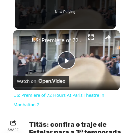
Now Playing
×
US: Premiere of 72 Hours At Paris Theatre in Manhattan 2.
Play
Watch on
Video
US: Premiere of 72 Hours At Paris Theatre in
Manhattan 2.
Titãs: confira o traje de
SHARE
Estelar para a 3ª temporada