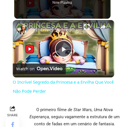
Now Playing
×
O Incrível Segredo da Princesa e a Ervilha Que Você Não Pode Perder
Play
Watch on
Video
O Incrível Segredo da Princesa e a Ervilha Que Você
Não Pode Perder
O primeiro filme
de Star Wars,
Uma Nova
SHARE
Esperança,
seguiu vagamente a estrutura de um
conto de fadas em um cenário de fantasia.