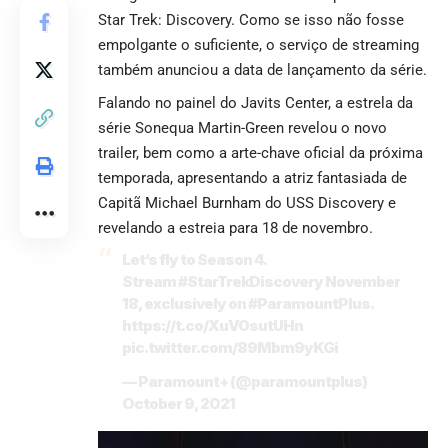
Star Trek: Discovery. Como se isso não fosse
empolgante o suficiente, o serviço de streaming
também anunciou a data de lançamento da série.
Falando no painel do Javits Center, a estrela da
série Sonequa Martin-Green revelou o novo
trailer, bem como a arte-chave oficial da próxima
temporada, apresentando a atriz fantasiada de
Capitã Michael Burnham do USS Discovery e
revelando a estreia para 18 de novembro.
Let’s fly to Season 4.
Stream
#StarTrekDiscovery
November
18, exclusively on
#ParamountPlus
.
https://t.co/XuV0sutUHn
pic.twitter.com/89Mbm9yKGi
— Paramount+ (@paramountplus)
October 9, 2021