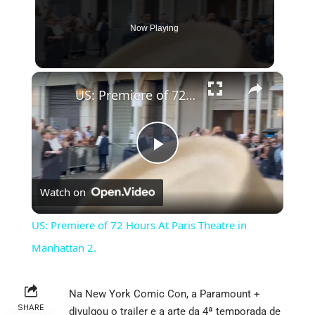
Now Playing
×
US: Premiere of 72 Hours At Paris Theatre in Manhattan 2.
Play
Watch on
Video
US: Premiere of 72 Hours At Paris Theatre in
Manhattan 2.
Na New York Comic Con, a Paramount +
SHARE
divulgou o trailer e a arte da 4ª temporada de