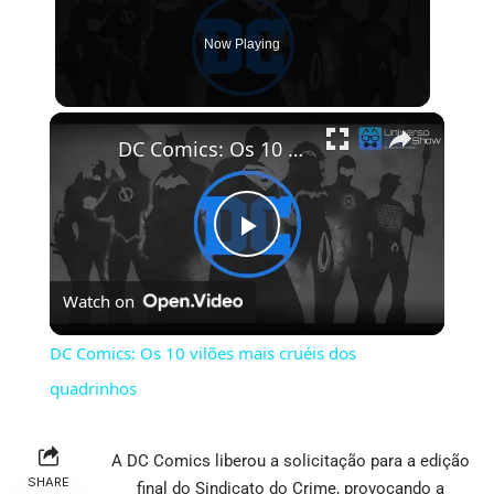
Now Playing
×
DC Comics: Os 10 vilões mais cruéis dos quadrinhos
Play
Watch on
Video
DC Comics: Os 10 vilões mais cruéis dos
quadrinhos
A DC Comics liberou a solicitação para a edição
SHARE
final do Sindicato do Crime, provocando a