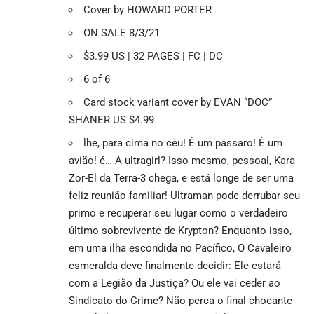
Cover by HOWARD PORTER
ON SALE 8/3/21
$3.99 US | 32 PAGES | FC | DC
6 of 6
Card stock variant cover by EVAN “DOC”
SHANER US $4.99
lhe, para cima no céu! É um pássaro! É um
avião! é… A ultragirl? Isso mesmo, pessoal, Kara
Zor-El da Terra-3 chega, e está longe de ser uma
feliz reunião familiar! Ultraman pode derrubar seu
primo e recuperar seu lugar como o verdadeiro
último sobrevivente de Krypton? Enquanto isso,
em uma ilha escondida no Pacífico, O Cavaleiro
esmeralda deve finalmente decidir: Ele estará
com a Legião da Justiça? Ou ele vai ceder ao
Sindicato do Crime? Não perca o final chocante