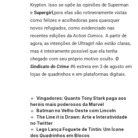
Krypton. Isso se opõe às opiniões de Superman
e
Supergirl,
pois elas são rotineiramente vistas
como felizes e acolhedoras para quaisquer
novos refugiados, como evidenciado nas
recentes edições da
Action Comics.
A partir de
agora, as intenções de Ultragirl não estão claras,
mas é inteiramente possível que ela tenha
chegado com seu próprio motivo oculto.
O
Sindicato do Crime
#6
estreia em 3 de agosto em
lojas de quadrinhos e em plataformas digitais.
Vingadores: Quanto Tony Stark paga aos
heróis mais poderosos da Marvel
Batman no Velho Oeste com Lincoln
The Line it is Drawn: Arte e Interatividade
no Twitter
Lego Lança Foguete de Tintin: Um Ícone
dos Quadrinhos em Blocos