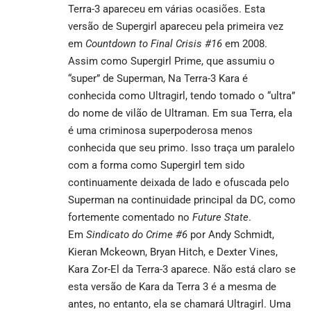
Terra-3 apareceu em várias ocasiões. Esta
versão de Supergirl apareceu pela primeira vez
em
Countdown to Final Crisis #16
em 2008.
Assim como Supergirl Prime, que assumiu o
“super” de Superman, Na Terra-3 Kara é
conhecida como Ultragirl, tendo tomado o “ultra”
do nome de vilão de Ultraman. Em sua Terra, ela
é uma criminosa superpoderosa menos
conhecida que seu primo. Isso traça um paralelo
com a forma como Supergirl tem sido
continuamente deixada de lado e ofuscada pelo
Superman na continuidade principal da DC, como
fortemente comentado no
Future State
.
Em
Sindicato do Crime #6
por Andy Schmidt,
Kieran Mckeown, Bryan Hitch, e Dexter Vines,
Kara Zor-El da Terra-3 aparece. Não está claro se
esta versão de Kara da Terra 3 é a mesma de
antes, no entanto, ela se chamará Ultragirl. Uma