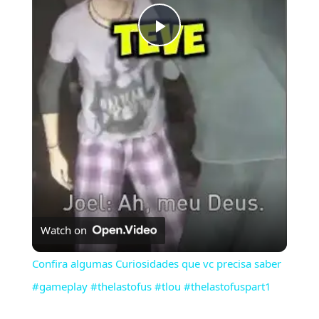
Play
Video
Watch on
Confira algumas Curiosidades que vc precisa saber
#gameplay #thelastofus #tlou #thelastofuspart1