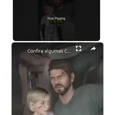
Now Playing
×
Confira algumas Curiosidades que vc precisa saber #gameplay #thelastofus #tlou #thelastofuspart1