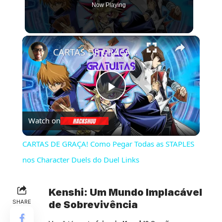
Now Playing
×
CARTAS DE GRAÇA! Como Pegar Todas as STAPLES nos Character Duels do Duel Links
Play
Watch on
Video
CARTAS DE GRAÇA! Como Pegar Todas as STAPLES
nos Character Duels do Duel Links
Kenshi: Um Mundo Implacável
SHARE
de Sobrevivência