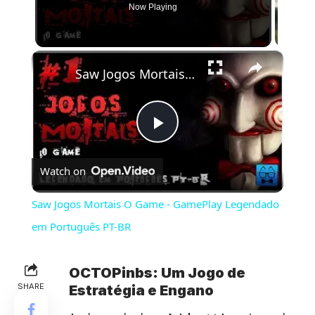
Now Playing
×
Saw Jogos Mortais O Game - GamePlay Legendado em Português PT-BR
Play
Watch on
Video
Saw Jogos Mortais O Game - GamePlay Legendado
em Português PT-BR
OCTOPinbs: Um Jogo de
SHARE
Estratégia e Engano