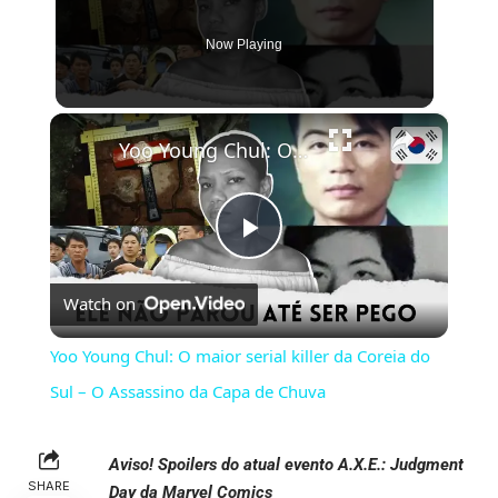
Now Playing
×
Yoo Young Chul: O maior serial killer da Coreia do Sul – O Assassino da Capa de Chuva
Play
Watch on
Video
Yoo Young Chul: O maior serial killer da Coreia do
Sul – O Assassino da Capa de Chuva
Aviso! Spoilers do atual evento A.X.E.: Judgment
SHARE
Day da Marvel Comics