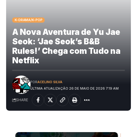
K-DRAMA/K-POP
A Nova Aventura de Yu Jae
Seok: ‘Jae Seok’s B&B
Rules!’ Chega com Tudo na
Netflix
POR
ACELINO SILVA
ÚLTIMA ATUALIZAÇÃO 26 DE MAIO DE 2026 7:19 AM
SHARE