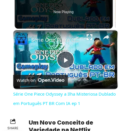
Now Playing
×
Série One Piece Odyssey a Ilha Misteriosa Dublado em Português PT BR Com IA ep 1
Play
Watch on
Video
Série One Piece Odyssey a Ilha Misteriosa Dublado
em Português PT BR Com IA ep 1
Um Novo Conceito de
SHARE
Variedade na Netflix