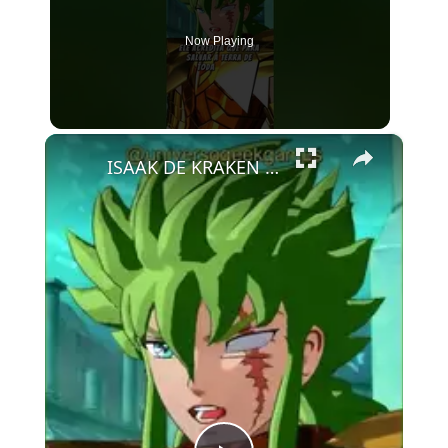
Now Playing
×
ISAAK DE KRAKEN - CDZ - Soldiers' Soul #saintseiya #gaming #games #cdz #geek #anime