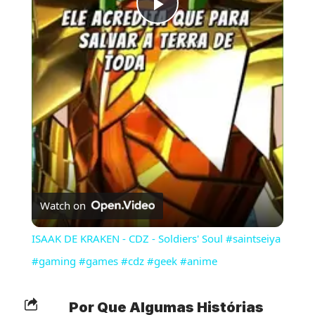
Play
Video
Watch on
ISAAK DE KRAKEN - CDZ - Soldiers' Soul #saintseiya
#gaming #games #cdz #geek #anime
Por Que Algumas Histórias