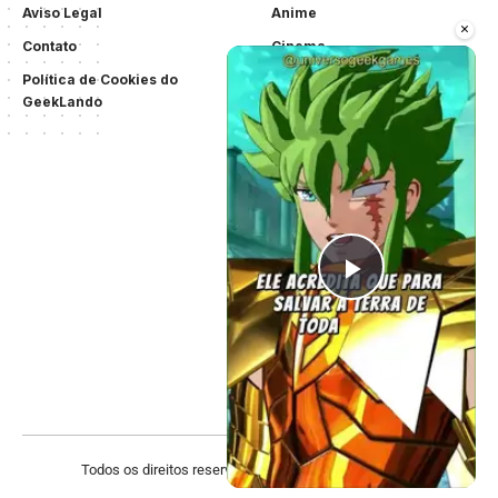
Aviso Legal
Anime
×
Contato
Cinema
Política de Cookies do
Séries
GeekLando
Games
K-Drama/K-Pop
Notícias
Tecnologia
Críticas
Quadrinhos
Play Vid
Listas
Todos os direitos reservados. Criado por
Acewebsites