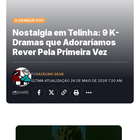
K-DRAMA/K-POP
Nostalgia em Telinha: 9 K-
Dramas que Adoraríamos
Rever Pela Primeira Vez
POR
ACELINO SILVA
ÚLTIMA ATUALIZAÇÃO 26 DE MAIO DE 2026 7:20 AM
SHARE