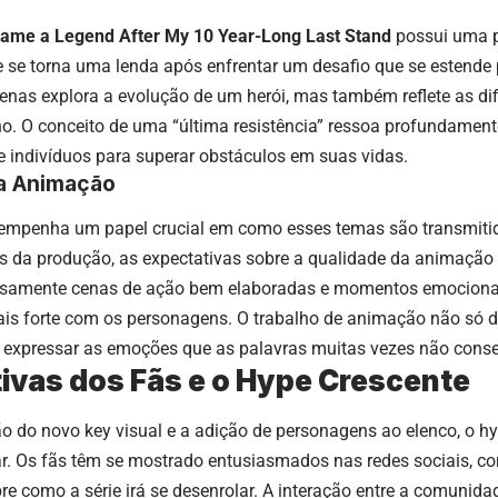
came a Legend After My 10 Year-Long Last Stand
possui uma p
e se torna uma lenda após enfrentar um desafio que se estende
enas explora a evolução de um herói, mas também reflete as di
o. O conceito de uma “última resistência” ressoa profundamen
e indivíduos para superar obstáculos em suas vidas.
a Animação
empenha um papel crucial em como esses temas são transmiti
ás da produção, as expectativas sobre a qualidade da animação 
samente cenas de ação bem elaboradas e momentos emocionai
is forte com os personagens. O trabalho de animação não só dá
expressar as emoções que as palavras muitas vezes não cons
ivas dos Fãs e o Hype Crescente
o do novo key visual e a adição de personagens ao elenco, o h
r. Os fãs têm se mostrado entusiasmados nas redes sociais, co
re como a série irá se desenrolar. A interação entre a comunida