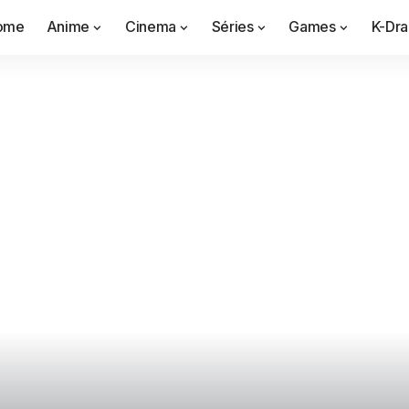
ome
Anime
Cinema
Séries
Games
K-Dr