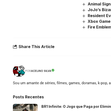
Animal Sig
JoJo’s Biza
Resident Ev
Xbox Game 
Fire Emble
Share This Article
ACELINO SILVA
POR
Sou um amante de séries, filmes, games, doramas, k-pop, an
Posts Recentes
BR1 Infinite: O Jogo que Paga por Elim