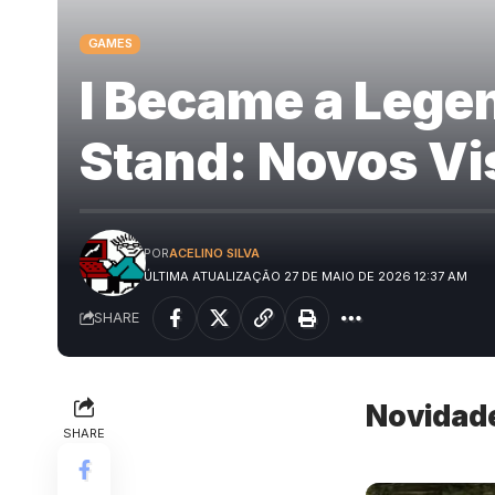
GAMES
I Became a Lege
Stand: Novos Vi
POR
ACELINO SILVA
ÚLTIMA ATUALIZAÇÃO 27 DE MAIO DE 2026 12:37 AM
SHARE
Novidade
SHARE