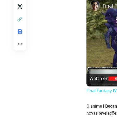
Watch on
Final Fantasy I
O anime
I Beca
novas revelaçõe