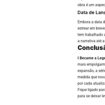
obra é um aspect
Data de Lan
Embora a data d
estrear em brev
tem trabalhado a
a narrativa até 
Conclus
I Became a Lege
mais empolgante
expansão, a séri
medida que nova
por cada atualiz
Fique ligado par
para se deixar l