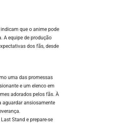
s indicam que o anime pode
a. A equipe de produção
xpectativas dos fãs, desde
como uma das promessas
sionante e um elenco em
nimes adorados pelos fãs. À
 a aguardar ansiosamente
everança.
 Last Stand
e prepare-se