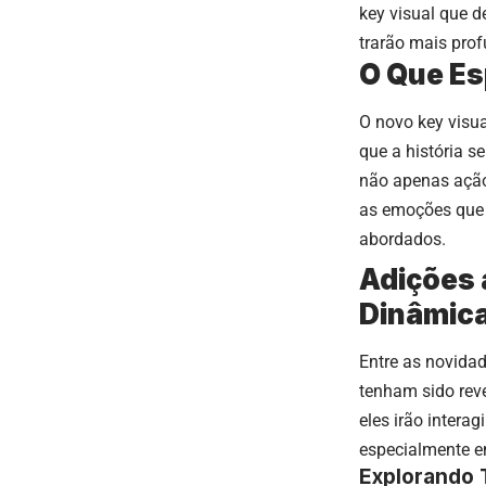
key visual que d
trarão mais pro
O Que Es
O novo key visua
que a história s
não apenas ação
as emoções que 
abordados.
Adições 
Dinâmic
Entre as novida
tenham sido rev
eles irão intera
especialmente e
Explorando