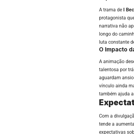
A trama de
I Be
protagonista qu
narrativa não ap
longo do caminh
luta constante d
O Impacto d
A animação des
talentosa por tr
aguardam ansio
vínculo ainda ma
também ajuda a 
Expectat
Com a divulgaçã
tende a aumenta
expectativas sob