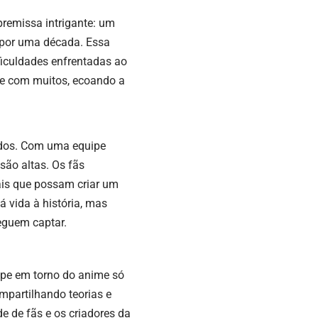
remissa intrigante: um
 por uma década. Essa
ficuldades enfrentadas ao
te com muitos, ecoando a
dos. Com uma equipe
são altas. Os fãs
s que possam criar um
 vida à história, mas
eguem captar.
ype em torno do anime só
mpartilhando teorias e
de de fãs e os criadores da