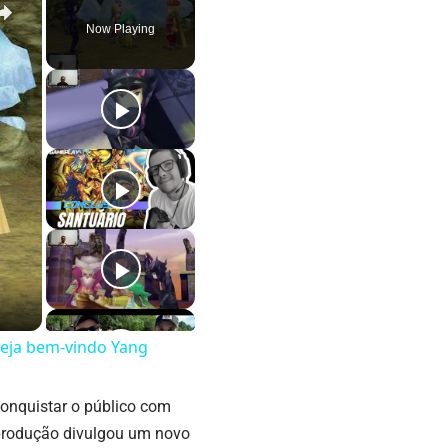
Now Playing
 seja bem-vindo Yang
conquistar o público com
 produção divulgou um novo