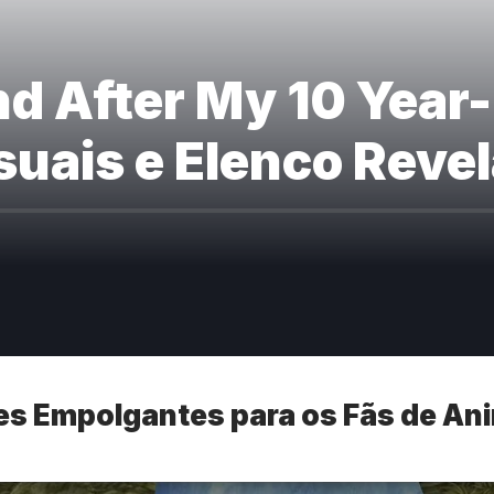
nd After My 10 Year
suais e Elenco Reve
s Empolgantes para os Fãs de An