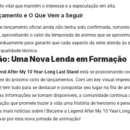
o vital que mantém o interesse e a especulação em alta.
çamento e O Que Vem a Seguir
e lançamento oficial ainda não tenha sido confirmada, rumore
e, aproveitando o calor da temporada de animes que se aproxim
rduamente para garantir que cada aspecto da série atenda às e
a qualidade técnica.
ão: Uma Nova Lenda em Formação
nd After My 10 Year-Long Last Stand
está se posicionando 
s do próximo ciclo de lançamentos. Com um key visual impres
e tem tudo para se destacar e conquistar seu lugar na fila de a
s informações se tornam disponíveis, a comunidade continua
ação que promete trazer à vida uma história de heroísmo e pers
a mais notícias sobre
I Became a Legend After My 10 Year-Long
evar por esta nova jornada de animação!