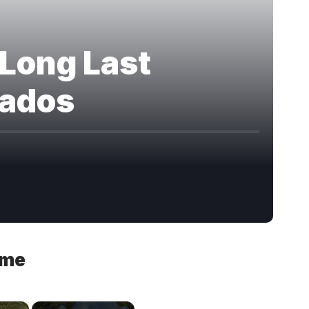
-Long Last
lados
ime
×