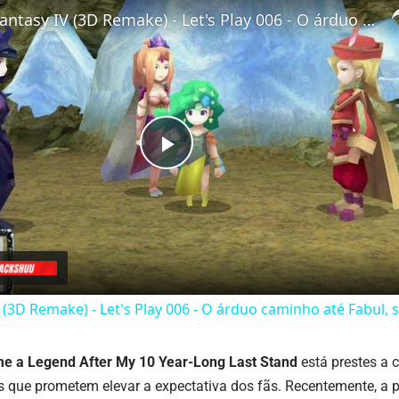
Final Fantasy IV (3D Remake) - Let's Play 006 - O árduo caminho até Fabul, seja bem-vindo Yang
Play
Video
V (3D Remake) - Let's Play 006 - O árduo caminho até Fabul,
me a Legend After My 10 Year-Long Last Stand
está prestes a 
s que prometem elevar a expectativa dos fãs. Recentemente, a