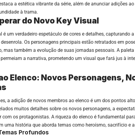
estaca a estética vibrante da série, além de anunciar adições a
fundidade à trama.
perar do Novo Key Visual
l é um verdadeiro espetáculo de cores e detalhes, capturando 
e desenrola. Os personagens principais estão retratados em pos
, mas também a evolução de suas jornadas pessoais. A paleta 
permeiam a narrativa, prometendo um visual que fará jus à in
ao Elenco: Novos Personagens, N
as
des, a adição de novos membros ao elenco é um dos pontos alt
elados muitos detalhes sobre os novos personagens, a expectat
gir com os protagonistas. A riqueza do elenco é fundamental par
m uma história que aborda temas como heroísmo, sacrifício e a 
 Temas Profundos