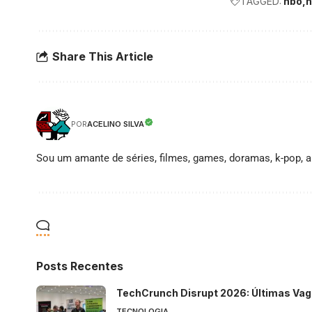
TAGGED:
hbo
h
Share This Article
ACELINO SILVA
POR
Sou um amante de séries, filmes, games, doramas, k-pop, an
Posts Recentes
TechCrunch Disrupt 2026: Últimas Vag
TECNOLOGIA