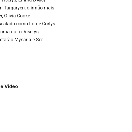
on Targaryen, o irmão mais
, Olivia Cooke
 escalado como Lorde Corlys
ima do rei Viserys,
etarão Mysaria e Ser
me Video