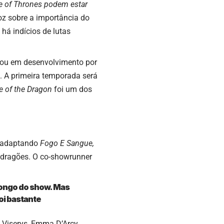
e of Thrones podem estar
oz sobre a importância do
há indícios de lutas
trou em desenvolvimento por
. A primeira temporada será
 of the Dragon
foi um dos
 adaptando
Fogo E Sangue,
 dragões. O co-showrunner
longo do show. Mas
oi bastante
i Viserys, Emma D’Arcy