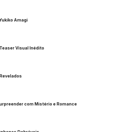
 Yukiko Amagi
Teaser Visual Inédito
 Revelados
 Surpreender com Mistério e Romance
rtphones Dobráveis