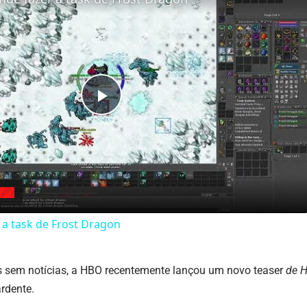
Play
Video
a task de Frost Dragon
 sem notícias, a HBO recentemente lançou um novo teaser
de H
rdente.