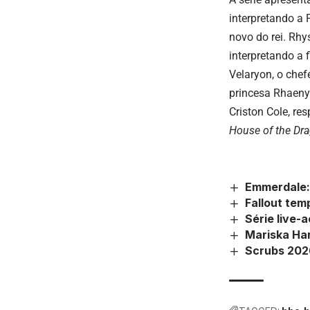
interpretando a
novo do rei. Rh
interpretando a 
Velaryon, o chef
princesa Rhaeny
Criston Cole, re
House of the Dr
Emmerdale: 
Fallout tem
Série live-
Mariska Har
Scrubs 202