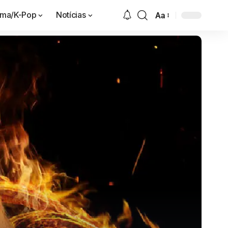
ama/K-Pop
Notícias
Aa