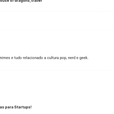
ouse of dragons
trailer
imes e tudo relacionado a cultura pop, nerd e geek.
as para Startups!