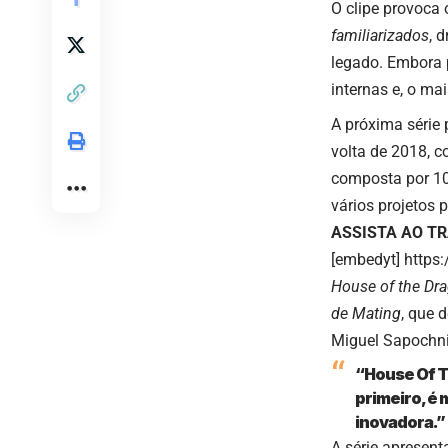
O clipe provoca
familiarizados
, 
legado. Embora p
internas e, o ma
A próxima série 
volta de 2018, c
composta por 10
vários projetos
ASSISTA AO TR
[embedyt] http
House of the Dr
de Mating
, que 
Miguel Sapochni
“House Of T
primeiro, é 
inovadora.”
A série apresent