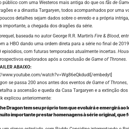
 o público com uma Westeros mais antiga do que os
fãs de Gam
dragões e a dinastia Targaryen, todos acompanhados por uma v
oucos detalhes sejam dados sobre o enredo e a própria intriga, 
is importante, a chegada dos dragões da série.
prequel, baseada no autor George R.R. Martin’s
Fire & Blood
, en
om a HBO dando uma ordem direta para a série no final de 2019
 episódios, com futuras temporadas atualmente incertas.
House
 prospectivos explorados após a conclusão de
Game of Thrones
.
AILER ABAIXO:
s://www.youtube.com/watch?v=Wg86eQkdudI[/embedyt]
agon
se passa 200 anos antes dos eventos
de Game of Thrones
,
detalha a ascensão e queda da Casa Targaryen e a extinção dos
k explicou anteriormente:
he Dragon tem seu próprio tom que evoluirá e emergirá ao 
muito importante prestar homenagens à série original, que f
a um elenco estrelado, com Paddy Considine interpretando o Re