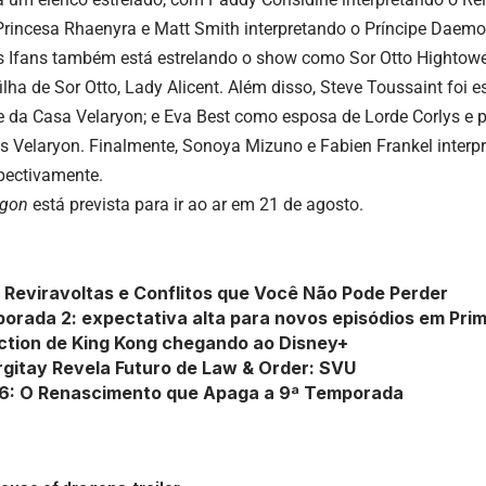
 Princesa Rhaenyra e Matt Smith interpretando o Príncipe Daem
ys Ifans também está estrelando o show como Sor Otto Hightower
filha de Sor Otto, Lady Alicent. Além disso, Steve Toussaint foi
e da Casa Velaryon; e Eva Best como esposa de Lorde Corlys e pr
s Velaryon. Finalmente, Sonoya Mizuno e Fabien Frankel interpr
spectivamente.
agon
está prevista para ir ao ar em 21 de agosto.
Reviravoltas e Conflitos que Você Não Pode Perder
porada 2: expectativa alta para novos episódios em Pri
action de King Kong chegando ao Disney+
gitay Revela Futuro de Law & Order: SVU
6: O Renascimento que Apaga a 9ª Temporada