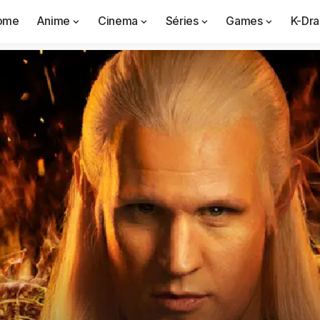
ome
Anime
Cinema
Séries
Games
K-Dr