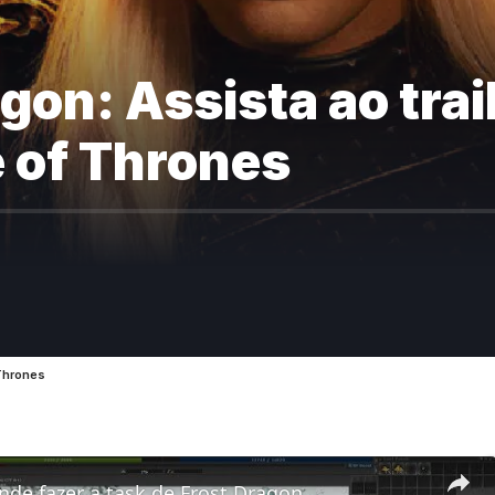
gon: Assista ao trail
 of Thrones
 Thrones
de fazer a task de Frost Dragon