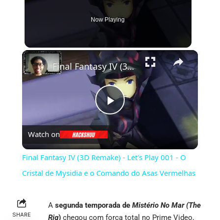
Now Playing
×
Final Fantasy IV (3D Remake) - Let's Play 001 - O Cristal de Mysidia e o Comando do Asas Vermelhas
Play
Watch on
Video
Final Fantasy IV (3D Remake) - Let's Play 001 - O
Cristal de Mysidia e o Comando do Asas Vermelhas
A
segunda temporada de
Mistério No Mar (The
SHARE
Rig
)
chegou com força total no Prime Video,