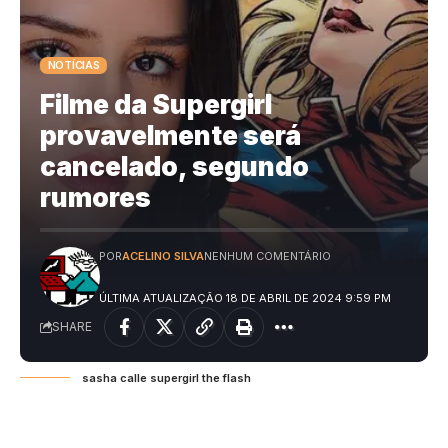
NOTÍCIAS
Filme da Supergirl
provavelmente será
cancelado, segundo
rumores
POR
ACELINO SILVA
NENHUM COMENTÁRIO
ÚLTIMA ATUALIZAÇÃO 18 DE ABRIL DE 2024 9:59 PM
SHARE
sasha calle supergirl the flash