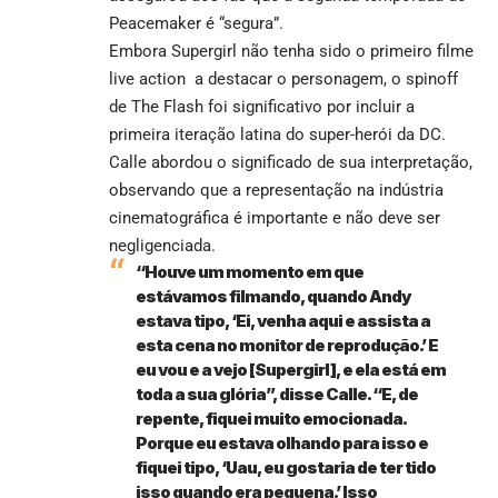
Peacemaker é “segura”.
Embora Supergirl não tenha sido o primeiro filme
live action a destacar o personagem, o spinoff
de The Flash foi significativo por incluir a
primeira iteração latina do super-herói da DC.
Calle abordou o significado de sua interpretação,
observando que a representação na indústria
cinematográfica é importante e não deve ser
negligenciada.
“Houve um momento em que
estávamos filmando, quando Andy
estava tipo, ‘Ei, venha aqui e assista a
esta cena no monitor de reprodução.’ E
eu vou e a vejo [Supergirl], e ela está em
toda a sua glória”, disse Calle. “E, de
repente, fiquei muito emocionada.
Porque eu estava olhando para isso e
fiquei tipo, ‘Uau, eu gostaria de ter tido
isso quando era pequena.’ Isso