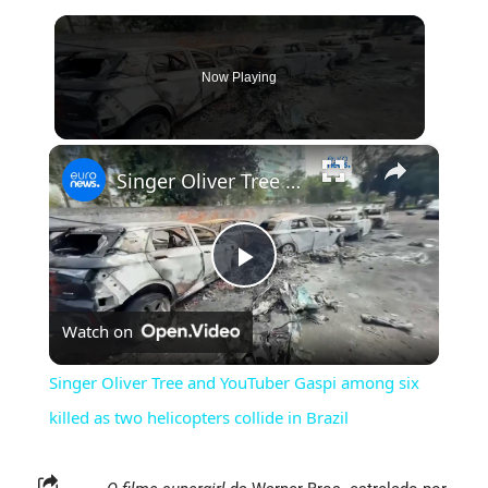
Now Playing
×
Singer Oliver Tree and YouTuber Gaspi among six killed as two helicopters collide in Brazil
Play
Watch on
Video
Singer Oliver Tree and YouTuber Gaspi among six
killed as two helicopters collide in Brazil