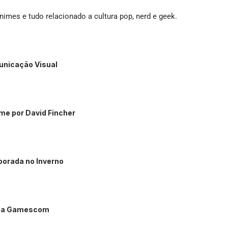
imes e tudo relacionado a cultura pop, nerd e geek.
unicação Visual
me por David Fincher
porada no Inverno
o na Gamescom