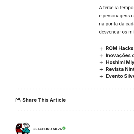
A terceira temp
e personagens ca
na ponta da cad
desvendar os mi
ROM Hacks 
Inovações d
Hoshimi Miy
Revista Ni
Evento Sil
Share This Article
ACELINO SILVA
POR