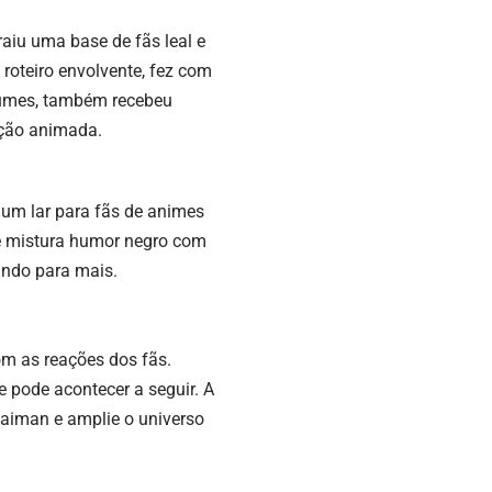
aiu uma base de fãs leal e
roteiro envolvente, fez com
olumes, também recebeu
tação animada.
u um lar para fãs de animes
e mistura humor negro com
ando para mais.
om as reações dos fãs.
 pode acontecer a seguir. A
Caiman e amplie o universo