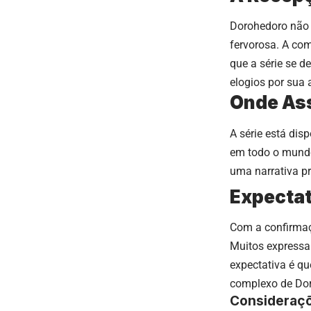
Dorohedoro não 
fervorosa. A com
que a série se 
elogios por sua 
Onde Ass
A série está dis
em todo o mundo
uma narrativa p
Expectat
Com a confirmaçã
Muitos expressa
expectativa é q
complexo de Do
Consideraçõ