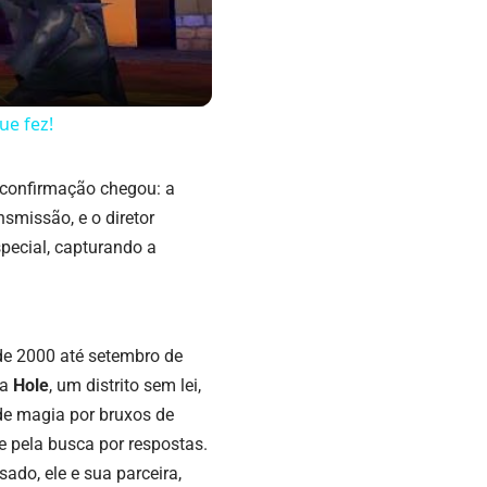
ue fez!
a confirmação chegou: a
nsmissão, e o diretor
ecial, capturando a
de 2000 até setembro de
na
Hole
, um distrito sem lei,
de magia por bruxos de
e pela busca por respostas.
do, ele e sua parceira,