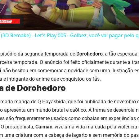
 (3D Remake) - Let's Play 005 - Golbez, você vai pagar pelo q
 episódio da segunda temporada de
Dorohedoro
, a tão esperad
erceira temporada. O anúncio foi feito oficialmente durante a tra
i
não hesitou em comemorar a novidade com uma ilustração esp
 e intrigante do anime que conquistou os fãs.
ia de Dorohedoro
lamada
manga
de Q Hayashida, que foi publicada de novembro 
o apresenta um mundo brutal e caótico. A trama se desenrola 
tes são frequentemente usados como cobaias em experiências 
 O protagonista,
Caiman
, vive uma vida marcada pela violência 
 uma criatura com a cabeça de lagarto e sem memória do passa