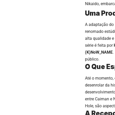
Nikaido, embarc
Uma Prod
A adaptação do 
renomado estúd
alta qualidade e
série é feita por
(K)NoW_NAME
.
público.
O Que Es
Até o momento, 
desenrolar da hi
desenvolvimento 
entre Caiman e 
Hole, são aspec
A Recepç