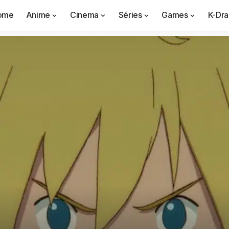
ome
Anime
Cinema
Séries
Games
K-Dr