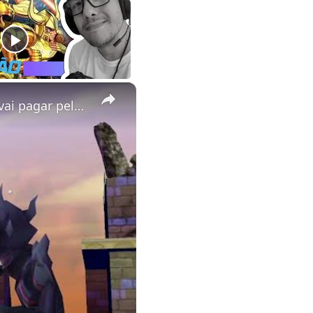
×
Final Fantasy IV (3D Remake) - Let's Play 005 - Golbez, você vai pagar pelo que fez!