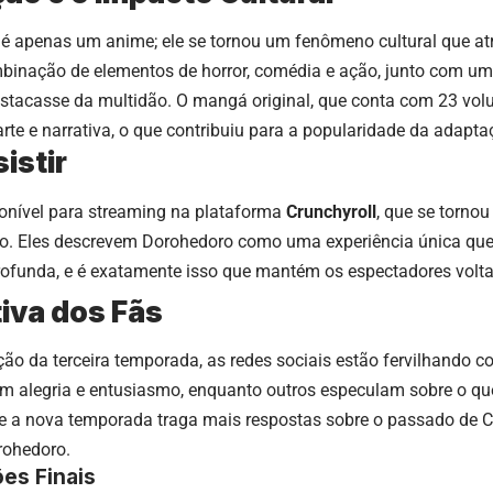
é apenas um anime; ele se tornou um fenômeno cultural que atr
binação de elementos de horror, comédia e ação, junto com um 
destacasse da multidão. O mangá original, que conta com 23 v
arte e narrativa, o que contribuiu para a popularidade da adap
istir
ponível para streaming na plataforma
Crunchyroll
, que se torno
. Eles descrevem Dorohedoro como uma experiência única qu
rofunda, e é exatamente isso que mantém os espectadores volt
iva dos Fãs
o da terceira temporada, as redes sociais estão fervilhando c
m alegria e entusiasmo, enquanto outros especulam sobre o que
ue a nova temporada traga mais respostas sobre o passado de 
rohedoro.
es Finais