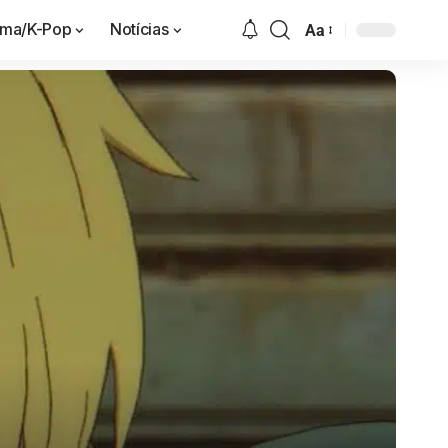
ama/K-Pop
Notícias
Aa