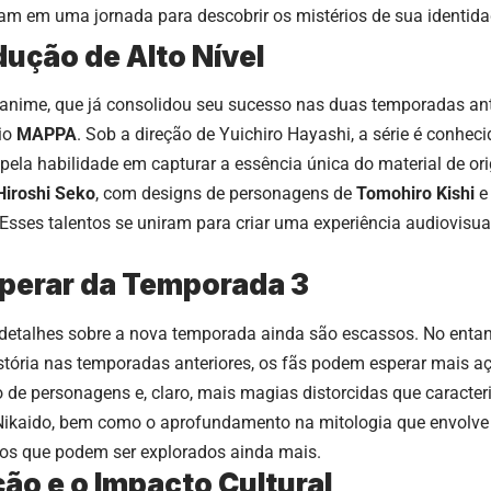
am em uma jornada para descobrir os mistérios de sua identida
ução de Alto Nível
anime, que já consolidou seu sucesso nas duas temporadas ante
io
MAPPA
. Sob a direção de Yuichiro Hayashi, a série é conhe
 pela habilidade em capturar a essência única do material de 
Hiroshi Seko
, com designs de personagens de
Tomohiro Kishi
e
 Esses talentos se uniram para criar uma experiência audiovisu
perar da Temporada 3
detalhes sobre a nova temporada ainda são escassos. No entan
stória nas temporadas anteriores, os fãs podem esperar mais aç
de personagens e, claro, mais magias distorcidas que caracteri
Nikaido, bem como o aprofundamento na mitologia que envolve 
tos que podem ser explorados ainda mais.
ão e o Impacto Cultural