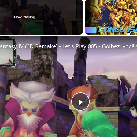
Now Playing
Play
Video