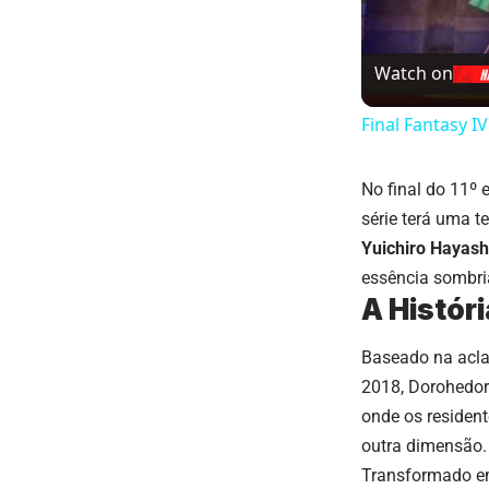
Watch on
Final Fantasy IV
No final do 11º
série terá uma t
Yuichiro Hayash
essência sombria
A Histór
Baseado na ac
2018, Dorohedor
onde os residen
outra dimensão.
Transformado em