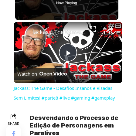
Now Playing
×
Jackass: The Game - Desafios Insanos e Risadas Sem Limites! #parte8 #live #gaming #gameplay
Play
Watch on
Video
Jackass: The Game - Desafios Insanos e Risadas
Sem Limites! #parte8 #live #gaming #gameplay
Desvendando o Processo de
SHARE
Edição de Personagens em
Paralives