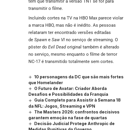
tem que transmitir a versão TNT se for para
transmitir o filme.
Incluindo cortes na TV na HBO Max parece violar
a marca HBO, mas não é inédito. As pessoas
relataram ter encontrado versões editadas
de
Spawn
e
Saw VI
no serviço de streaming. O
pôster do
Evil Dead
original também é alterado
no serviço, mesmo enquanto o filme de terror
NC-17 é transmitido totalmente sem cortes.
10 personagens da DC que são mais fortes
que Homelander
O Futuro de Avatar: Criador Aborda
Desafios e Possibilidades da Franquia
Guia Completo para Assistir à Semana 18
da NFL: Jogos, Streaming e VPN
The Masters 2026: confrontos decisivos
garantem emoção na fase de quartas
Decisão Judicial Protege Anthropic de
Medidas Punitivas do Governo