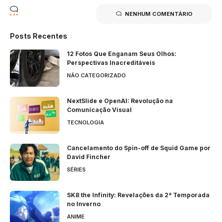
NENHUM COMENTÁRIO
Posts Recentes
12 Fotos Que Enganam Seus Olhos:
Perspectivas Inacreditáveis
NÃO CATEGORIZADO
NextSlide e OpenAI: Revolução na
Comunicação Visual
TECNOLOGIA
Cancelamento do Spin-off de Squid Game por
David Fincher
SÉRIES
SK8 the Infinity: Revelações da 2ª Temporada
no Inverno
ANIME