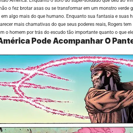
pitão América. Enquanto o soro do
super-soldado
que deu ao Vin
ão o fez brotar asas ou se transformar em um monstro verde g
 em algo mais do que humano. Enquanto sua fantasia e suas h
recer mais chamativas do que seus poderes reais, Rogers tem 
am o homem por trás do escudo tão importante quanto o que ele
América Pode Acompanhar O Pant