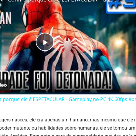
Play
Video
a porque ele é ESPETACULAR - Gameplay no PC 4K 60fps #
gers nasceu, ele era apenas um humano, mas mesmo que ele nã
poder mutante ou habilidades sobre-humanas, ele se tornou um