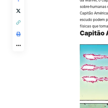
da Marvel, o Ca
sobre-humanas n
Capitão América
escudo podem pa
físicas que torn
Capitão 