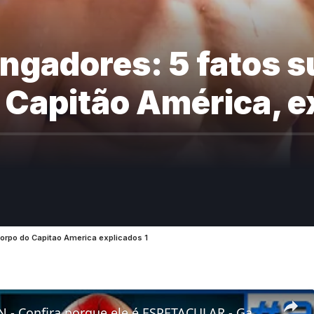
ngadores: 5 fatos 
 Capitão América, e
orpo do Capitao America explicados 1
SPIDER MAN - Confira porque ele é ESPETACULAR - Gameplay no PC 4K 60fps #parte3 #gaming