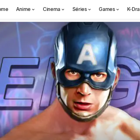
ome
Anime
Cinema
Séries
Games
K-Dr