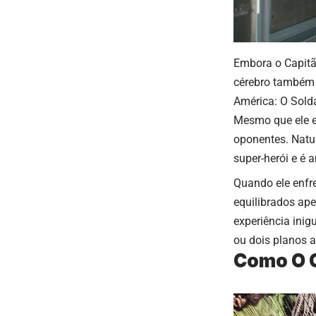
Embora o
Capit
cérebro também 
América: O Sold
Mesmo que ele e
oponentes. Natu
super-herói e é 
Quando ele enfr
equilibrados ap
experiência ini
ou dois planos 
Como O C