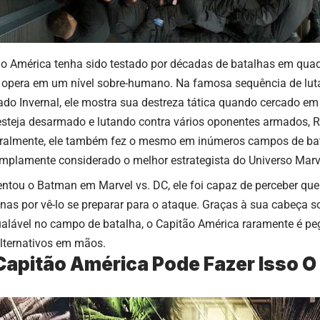
ão América
tenha sido testado por décadas de batalhas em qua
opera em um nível sobre-humano. Na famosa sequência de luta
ado Invernal, ele mostra sua destreza tática quando cercado 
steja desarmado e lutando contra vários oponentes armados, R
ralmente, ele também fez o mesmo em inúmeros campos de bata
amplamente considerado o melhor estrategista do Universo Marv
entou o Batman em Marvel vs. DC, ele foi capaz de perceber qu
enas por vê-lo se preparar para o ataque. Graças à sua cabeça 
gualável no campo de batalha, o Capitão América raramente é 
alternativos em mãos.
apitão América Pode Fazer Isso O