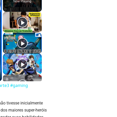
Now Playing
parte3 #gaming
o tivesse inicialmente
 dos maiores super-heróis