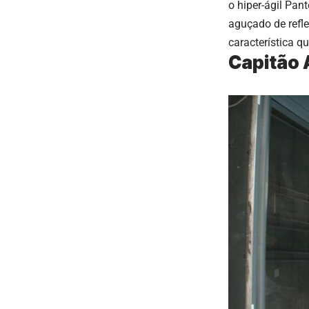
o hiper-ágil Pan
aguçado de refl
característica q
Capitão 