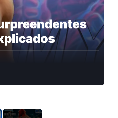
surpreendentes
xplicados
×