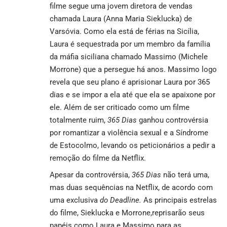
filme segue uma jovem diretora de vendas
chamada Laura (Anna Maria Sieklucka) de
Varsóvia. Como ela está de férias na Sicília,
Laura é sequestrada por um membro da família
da máfia siciliana chamado Massimo (Michele
Morrone) que a persegue há anos. Massimo logo
revela que seu plano é aprisionar Laura por 365
dias e se impor a ela até que ela se apaixone por
ele. Além de ser criticado como um filme
totalmente ruim,
365 Dias
ganhou controvérsia
por romantizar a violência sexual e a Síndrome
de Estocolmo, levando os peticionários a pedir a
remoção do filme da Netflix.
Apesar da controvérsia,
365 Dias
não terá uma,
mas duas sequências na
Netflix,
de acordo com
uma exclusiva
do Deadline.
As principais estrelas
do filme, Sieklucka e Morrone,reprisarão seus
papéis como Laura e Massimo para as