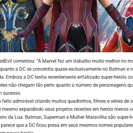
edEvil
comentou: “A Marvel fez um trabalho muito melhor no ma
quanto a DC se concentra quase exclusivamente no Batman e 
da. Embora a DC tenha recentemente enfatizado super-heróis c
 eles não chegam tão perto quanto o número de personagens qu
m sucesso.
feito admirável criando muitos quadrinhos, filmes e séries de 
é mesmo expandindo seus projetos recentes em heróis menos 
eiro da Lua. Batman, Superman e Mulher Maravilha são super-he
s parece que a DC ficou presa em seus mesmos nomes popular