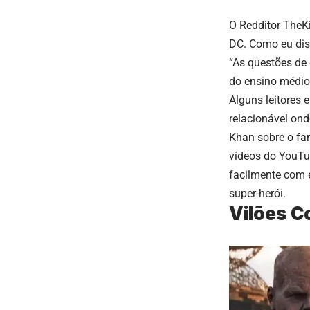
O Redditor
TheK
DC. Como eu dis
“As questões de
do ensino médi
Alguns leitores 
relacionável ond
Khan
sobre o fa
vídeos do YouTub
facilmente com 
super-herói.
Vilões 