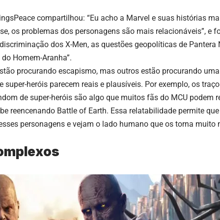
ingsPeace
compartilhou: “Eu acho a Marvel e suas histórias ma
se, os problemas dos personagens são mais relacionáveis”, e 
 discriminação dos X-Men, as questões geopolíticas de Pantera 
o do Homem-Aranha”.
estão procurando escapismo, mas outros estão procurando uma h
e super-heróis parecem reais e plausíveis. Por exemplo,
os traç
ndom de super-heróis são algo que muitos fãs do MCU podem re
e reencenando Battle of Earth. Essa relatabilidade permite qu
esses personagens e vejam o lado humano que os torna muito 
Complexos