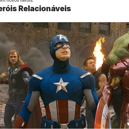
 em novos heróis.
róis Relacionáveis