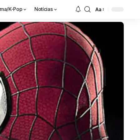
ama/K-Pop
Notícias
Aa