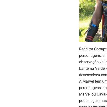
Redditor
Corrupt
personagens, en
observação váli
Lanterna Verde,
desenvolveu co
A Marvel tem um 
personagens, at
Marvel ou Caval
pode negar, ma