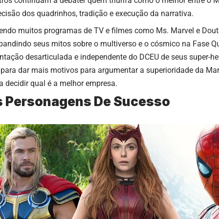
ros continuam a debater quem triunfa como o melhor entre o 
cisão dos quadrinhos, tradição e execução da narrativa.
ndo muitos programas de TV e filmes como Ms. Marvel e Douto
pandindo seus mitos sobre o multiverso e o cósmico na Fase Qu
ntação desarticulada e independente do DCEU de seus super-heró
 para dar mais motivos para argumentar a superioridade da Ma
a decidir qual é a melhor empresa.
s Personagens De Sucesso