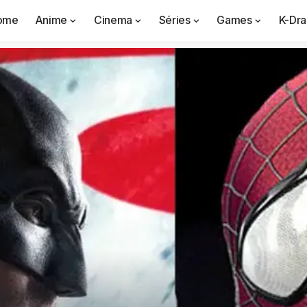
ome
Anime
Cinema
Séries
Games
K-Dr