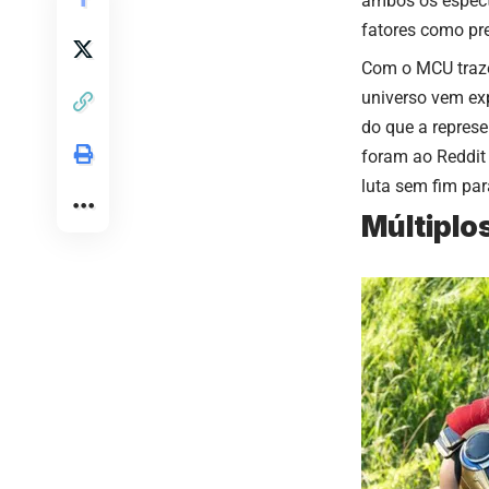
ambos os espect
fatores como pre
Com o MCU traze
universo vem ex
do que a represe
foram ao Reddit
luta sem fim par
Múltiplo