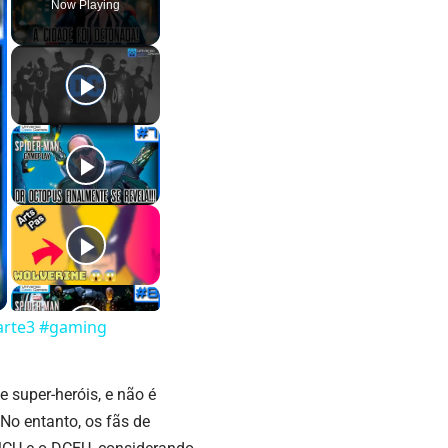
Now Playing
parte3 #gaming
 super-heróis, e não é
o entanto, os fãs de