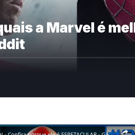
quais a Marvel é mel
ddit
SPIDER MAN - Confira porque ele é ESPETACULAR - Gameplay no PC 4K 60fps #parte3 #gaming