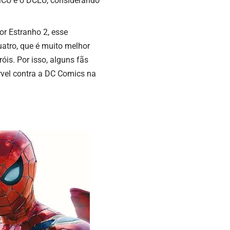
MCU e o DCEU, considerando
r Estranho 2, esse
atro, que é muito melhor
is. Por isso, alguns fãs
rvel contra a DC Comics na