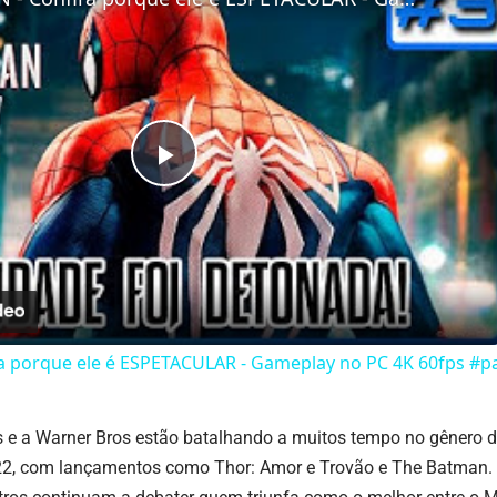
Play
Video
a porque ele é ESPETACULAR - Gameplay no PC 4K 60fps #
 e a Warner Bros estão batalhando a muitos tempo no gênero de
22, com lançamentos como Thor: Amor e Trovão e The Batman. N