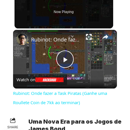
Now Playing
×
Rubinot: Onde fazer a Task Piratas (Ganhe uma Roullete Coin de 7kk ao terminar)
Play
Watch on
Video
Rubinot: Onde fazer a Task Piratas (Ganhe uma
Roullete Coin de 7kk ao terminar)
Uma Nova Era para os Jogos de
SHARE
James Bond