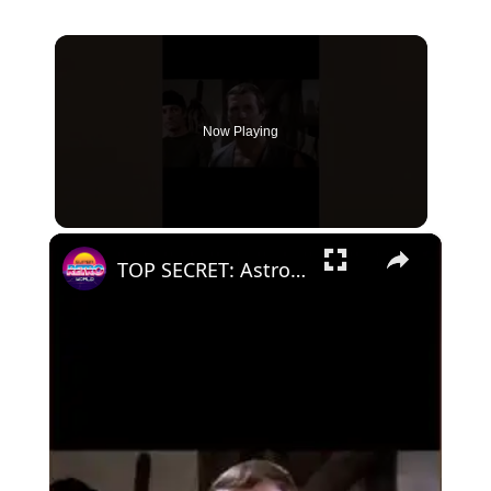
Now Playing
×
TOP SECRET: Astro do rock se envolve em trama de espionagem de rebeldes contra alemães de porcelana!