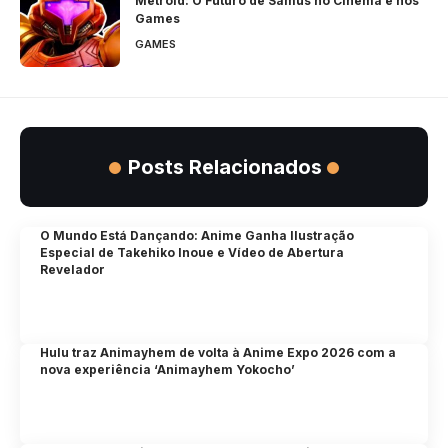
Metroid: O Futuro de Samus no Cinema e nos
Games
GAMES
Posts Relacionados
O Mundo Está Dançando: Anime Ganha Ilustração
Especial de Takehiko Inoue e Vídeo de Abertura
Revelador
Hulu traz Animayhem de volta à Anime Expo 2026 com a
nova experiência ‘Animayhem Yokocho’