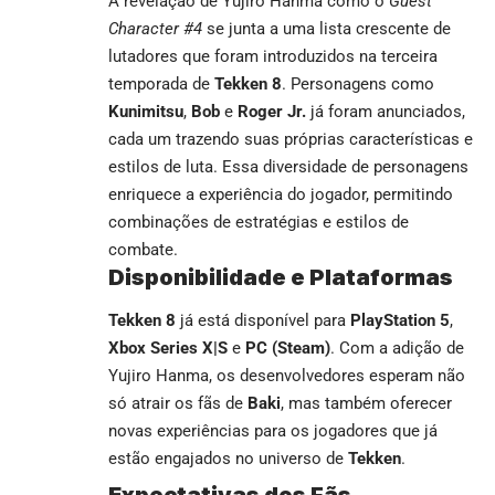
A revelação de Yujiro Hanma como o
Guest
Character #4
se junta a uma lista crescente de
lutadores que foram introduzidos na terceira
temporada de
Tekken 8
. Personagens como
Kunimitsu
,
Bob
e
Roger Jr.
já foram anunciados,
cada um trazendo suas próprias características e
estilos de luta. Essa diversidade de personagens
enriquece a experiência do jogador, permitindo
combinações de estratégias e estilos de
combate.
Disponibilidade e Plataformas
Tekken 8
já está disponível para
PlayStation 5
,
Xbox Series X|S
e
PC (Steam)
. Com a adição de
Yujiro Hanma, os desenvolvedores esperam não
só atrair os fãs de
Baki
, mas também oferecer
novas experiências para os jogadores que já
estão engajados no universo de
Tekken
.
Expectativas dos Fãs