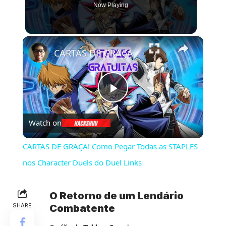
Now Playing
×
CARTAS DE GRAÇA! Como Pegar Todas as STAPLES nos Character Duels do Duel Links
Play
Watch on
Video
CARTAS DE GRAÇA! Como Pegar Todas as STAPLES
nos Character Duels do Duel Links
O Retorno de um Lendário
SHARE
Combatente