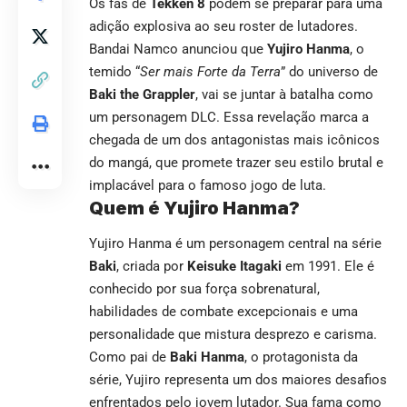
Os fãs de
Tekken 8
podem se preparar para uma
adição explosiva ao seu roster de lutadores.
Bandai Namco anunciou que
Yujiro Hanma
, o
temido “
Ser mais Forte da Terra
” do universo de
Baki the Grappler
, vai se juntar à batalha como
um personagem DLC. Essa revelação marca a
chegada de um dos antagonistas mais icônicos
do mangá, que promete trazer seu estilo brutal e
implacável para o famoso jogo de luta.
Quem é Yujiro Hanma?
Yujiro Hanma é um personagem central na série
Baki
, criada por
Keisuke Itagaki
em 1991. Ele é
conhecido por sua força sobrenatural,
habilidades de combate excepcionais e uma
personalidade que mistura desprezo e carisma.
Como pai de
Baki Hanma
, o protagonista da
série, Yujiro representa um dos maiores desafios
enfrentados pelo jovem lutador. Sua fama como