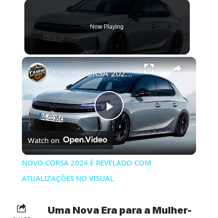
Now Playing
×
NOVO CORSA 2024 É REVELADO COM ATUALIZAÇÕES NO VISUAL
Play
Watch on
Video
NOVO CORSA 2024 É REVELADO COM
ATUALIZAÇÕES NO VISUAL
Uma Nova Era para a Mulher-