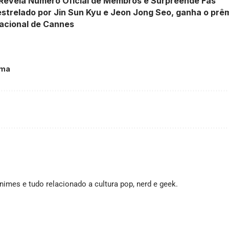
 Revela Número Oficial de Membros e Surpreende Fãs
estrelado por Jin Sun Kyu e Jeon Jong Seo, ganha o prê
nacional de Cannes
ama
imes e tudo relacionado a cultura pop, nerd e geek.