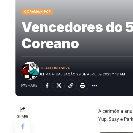
K-DRAMA/K-POP
Vencedores do 5
Coreano
POR
ACELINO SILVA
ÚLTIMA ATUALIZAÇÃO 29 DE ABRIL DE 2023 11:12 AM
SHARE
A cerimônia anua
SHARE
Yup, Suzy e Par