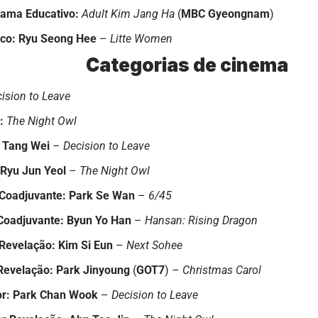
rama Educativo:
Adult Kim Jang Ha
(
MBC Gyeongnam
)
ico: Ryu Seong Hee
–
Litte Women
Categorias de cinema
ision to Leave
e:
The Night Owl
Tang Wei
–
Decision to Leave
Ryu Jun Yeol
–
The Night Owl
 Coadjuvante:
Park Se Wan
–
6/45
Coadjuvante:
Byun Yo Han
–
Hansan: Rising Dragon
 Revelação:
Kim Si Eun
–
Next Sohee
Revelação:
Park Jinyoung
(
GOT7
) –
Christmas Carol
or: Park Chan Wook
–
Decision to Leave