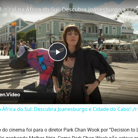
Tour Musical na África do Sul: Descubra Joanesburgo e Cidade do Cabo! 🎶✨
Play
Video
a África do Sul: Descubra Joanesburgo e Cidade do Cabo! 
do cinema foi para o diretor Park Chan Wook por “Decision to 