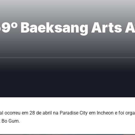
9º Baeksang Arts A
l ocorreu em 28 de abril na Paradise City em Incheon e foi or
k Bo Gum.