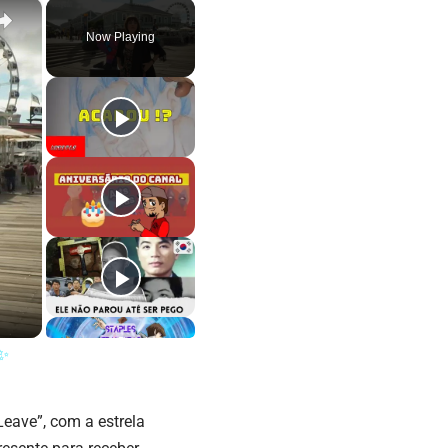
×
Now Playing
✨
Leave”, com a estrela