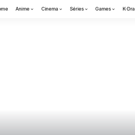
ome
Anime
Cinema
Séries
Games
K-Dr