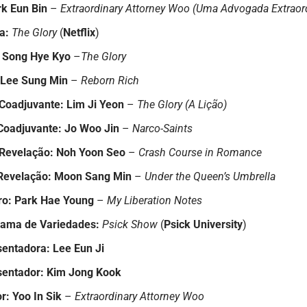
k Eun Bin
–
Extraordinary Attorney Woo (Uma Advogada Extraord
a:
The Glory
(
Netflix
)
Song Hye Kyo
–
The Glory
Lee Sung Min
–
Reborn Rich
 Coadjuvante:
Lim Ji Yeon
–
The Glory (A Lição)
Coadjuvante:
Jo Woo Jin
–
Narco-Saints
 Revelação:
Noh Yoon Seo
–
Crash Course in Romance
Revelação:
Moon Sang Min
–
Under the Queen’s Umbrella
ro: Park Hae Young
–
My Liberation Notes
rama de Variedades:
Psick Show
(
Psick University
)
sentadora:
Lee Eun Ji
sentador:
Kim Jong Kook
r:
Yoo In Sik
–
Extraordinary Attorney Woo