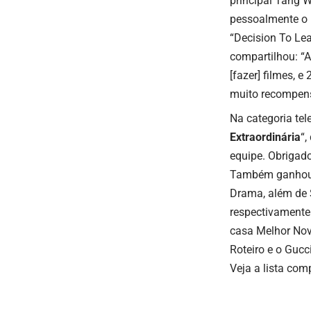
principal Tang 
pessoalmente o p
“Decision To Lea
compartilhou: “
[fazer] filmes, 
muito recompens
Na categoria tel
Extraordinária
“,
equipe. Obrigado
Também ganhou tr
Drama, além de 
respectivamente
casa Melhor Novo
Roteiro e o Gucc
Veja a lista com