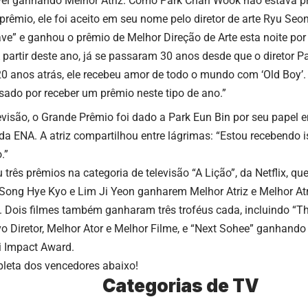
Wei ganhando Melhor Atriz. Como Park Chan Wook não estava pr
rêmio, ele foi aceito em seu nome pelo diretor de arte Ryu Seo
ve” e ganhou o prêmio de Melhor Direção de Arte esta noite por 
A partir deste ano, já se passaram 30 anos desde que o diretor
e 20 anos atrás, ele recebeu amor de todo o mundo com ‘Old Boy’. 
ado por receber um prêmio neste tipo de ano.”
evisão, o Grande Prêmio foi dado a Park Eun Bin por seu papel 
 da ENA. A atriz compartilhou entre lágrimas: “Estou recebend
.”
ês prêmios na categoria de televisão “A Lição”, da Netflix, qu
Song Hye Kyo e Lim Ji Yeon ganharem Melhor Atriz e Melhor Atr
. Dois filmes também ganharam três troféus cada, incluindo “T
 Diretor, Melhor Ator e Melhor Filme, e “Next Sohee” ganhando
i Impact Award.
pleta dos vencedores abaixo!
Categorias de TV