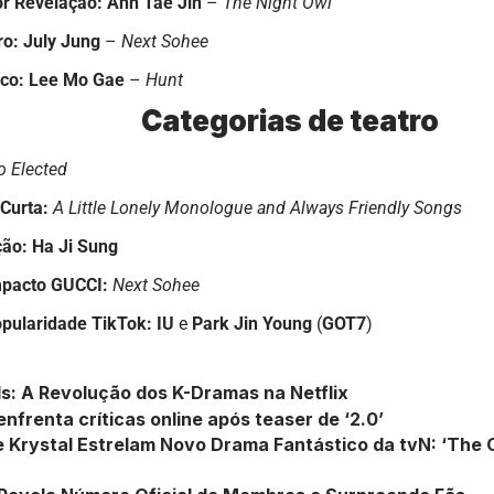
or Revelação: Ahn Tae Jin
–
The Night Owl
ro: July Jung
–
Next Sohee
ico: Lee Mo Gae
–
Hunt
Categorias de teatro
o Elected
Curta:
A Little Lonely Monologue and Always Friendly Songs
ão: Ha Ji Sung
mpacto GUCCI:
Next Sohee
pularidade TikTok: IU
e
Park Jin Young
(
GOT7
)
s: A Revolução dos K-Dramas na Netflix
nfrenta críticas online após teaser de ‘2.0’
e Krystal Estrelam Novo Drama Fantástico da tvN: ‘The