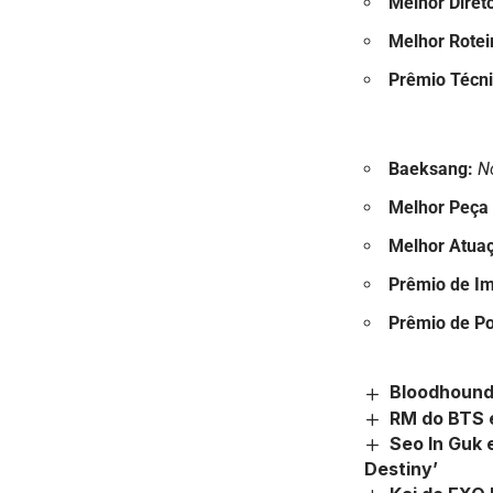
Melhor Diret
Melhor Rotei
Prêmio Técn
Baeksang:
N
Melhor Peça 
Melhor Atuaç
Prêmio de I
Prêmio de Po
Bloodhound
RM do BTS e
Seo In Guk 
Destiny’