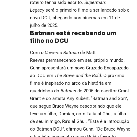
roteiro tenha sido escrito.
Superman:
Legacy
será o primeiro filme a ser lançado sob o
novo DCU, chegando aos cinemas em 11 de
julho de 2025.
Batman está recebendo um
filho no DCU
Com
o Universo Batman
de Matt
Reeves permanecendo em seu próprio mundo,
Gunn apresentará um novo Cruzado Encapuzado
ao DCU em
The Brave and the Bold
. O próximo
filme é inspirado no arco da história em
quadrinhos do
Batman
de 2006 do escritor Grant
Grant e do artista Any Kubert, “Batman and Son”,
que segue Bruce Wayne descobrindo que ele
teve um filho, Damian, com Talia al Ghul, a filha
de seu inimigo, Ra’s al Ghul. “Esta é a introdução
do Batman DCU”, afirmou Gunn. “De Bruce Wayne
e também apresenta nosso Robin favorito,