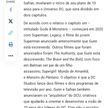
SHARE
Safran, revelaram o início de seu plano de 10
anos para o Universo DC, que será dividido em
dois capítulos.
De acordo com o relatos o capítulo um –
intitulado Gods & Monsters – começará em 2025
com Superman
: Legacy
, o filme do jovem
Superman anunciado anteriormente que Gunn
está escrevendo. Outros filmes que foram
anunciados foram
The Authority
, que Gunn está
descrevendo;
The Brave and the Bold
, com foco
em Batman ser pai de um filho
assassino;
Supergirl: Mundo de Amanhã
;
e
Monstro do Pântano
. O objetivo é que a DC
Studios lance dois filmes e dois programas de
televisão por ano. Gunn e Safran também
anunciaram os “arquitetos” do DCU, criativos
que ajudarão a orientar e desenvolver a visão de
10 anos dos líderes do DC. Eles são o escritor