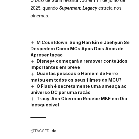
O DCU de Gunn levanta voo em 11 de julho de
2025, quando
Superman: Legacy
estreia nos
cinemas.
M Countdown: Sung Han Bin e Jaehyun Se
Despedem Como MCs Após Dois Anos de
Apresentação
Disney+ começará a remover conteúdos
importantes em breve
Quantas pessoas o Homem de Ferro
matou em todos os seus filmes do MCU?
O Flash é secretamente uma ameaça ao
universo DC por uma razão
Tracy-Ann Oberman Recebe MBE em Dia
Inesquecível
TAGGED:
dc