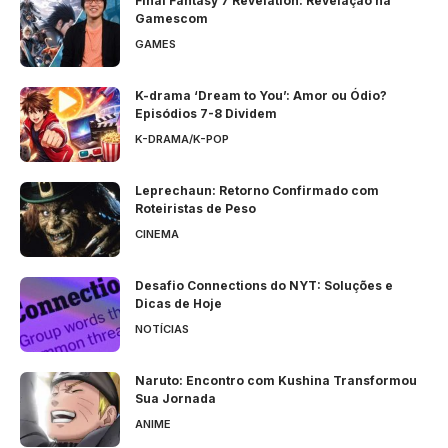
Final Fantasy 7 Revelation: Revelação na
Gamescom
GAMES
K-drama ‘Dream to You’: Amor ou Ódio?
Episódios 7-8 Dividem
K-DRAMA/K-POP
Leprechaun: Retorno Confirmado com
Roteiristas de Peso
CINEMA
Desafio Connections do NYT: Soluções e
Dicas de Hoje
NOTÍCIAS
Naruto: Encontro com Kushina Transformou
Sua Jornada
ANIME