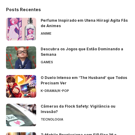
Posts Recentes
Perfume Inspirado em Utena Hiiragi Agita Fãs
de Animes
ANIME
Descubra os Jogos que Estão Dominando a
Semana
GAMES
O Duelo Intenso em ‘The Husband’ que Todos
Precisam Ver
K-DRAMA/K-POP
Câmeras da Flock Safety: Vigilância ou
Invasão?
TECNOLOGIA
T-Mobile Revoluciona com EIP Flex 36 e