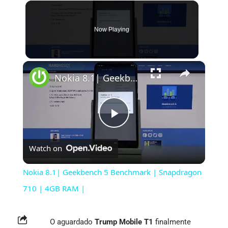
Now Playing
×
Nokia 8.1| Geekbench 5 Benchmark | Snapdragon 710 | 4GB RAM |
Play
Watch on
Video
Nokia 8.1| Geekbench 5 Benchmark | Snapdragon
710 | 4GB RAM |
O aguardado
Trump Mobile T1
finalmente