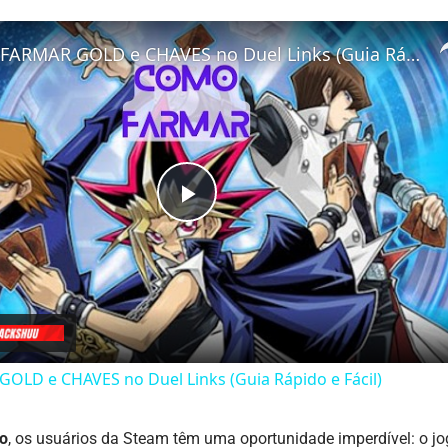
Como FARMAR GOLD e CHAVES no Duel Links (Guia Rápido e Fácil)
Play
Video
LD e CHAVES no Duel Links (Guia Rápido e Fácil)
ho
, os usuários da Steam têm uma oportunidade imperdível: o j