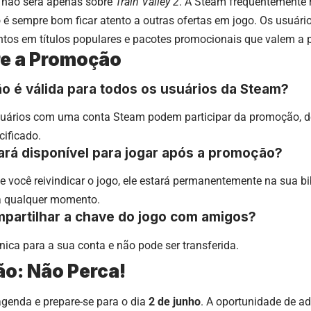
o não será apenas sobre
Train Valley 2
. A Steam frequentemente 
so é sempre bom ficar atento a outras ofertas em jogo. Os usu
tos em títulos populares e pacotes promocionais que valem a p
e a Promoção
o é válida para todos os usuários da Steam?
suários com uma conta Steam podem participar da promoção, d
cificado.
cará disponível para jogar após a promoção?
 você reivindicar o jogo, ele estará permanentemente na sua bi
a qualquer momento.
mpartilhar a chave do jogo com amigos?
nica para a sua conta e não pode ser transferida.
o: Não Perca!
genda e prepare-se para o dia
2 de junho
. A oportunidade de a