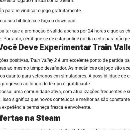
você está logado na sua conta Steam.
o para reivindicar o jogo gratuitamente.
o à sua biblioteca e faça o download.
saltar que a promoção é válida apenas por 24 horas e que as ch
. Portanto, certifique-se de estar online no dia certo para não p
Você Deve Experimentar Train Vall
ções positivas,
Train Valley 2
é um excelente ponto de partida p
 mas ao mesmo tempo desafiador. As mecânicas de jogo são acess
os quanto para veteranos em simuladores. A possibilidade de cr
 progresso ao longo do tempo é gratificante.
ossui uma comunidade ativa, com atualizações frequentes e s
. Isso significa que novos conteúdos e melhorias são constan
 experiência permaneça fresca e envolvente.
fertas na Steam