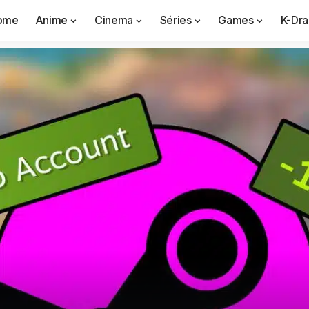
ome
Anime
Cinema
Séries
Games
K-Dr