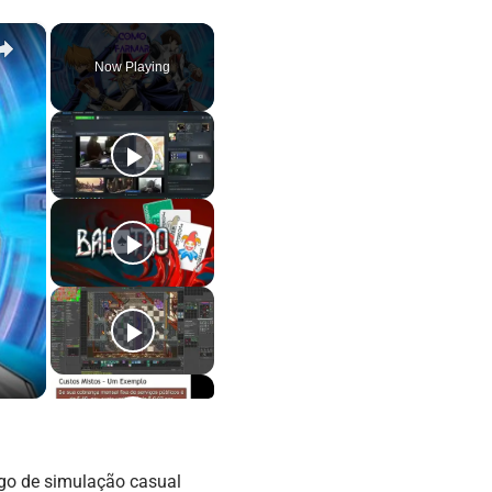
×
Now Playing
ogo de simulação casual