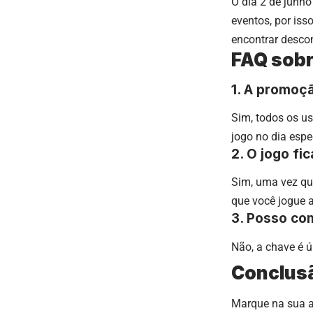
O dia 2 de junh
eventos, por is
encontrar descon
FAQ sobr
1. A promoçã
Sim, todos os u
jogo no dia espe
2. O jogo fi
Sim, uma vez que
que você jogue 
3. Posso co
Não, a chave é ú
Conclusã
Marque na sua a