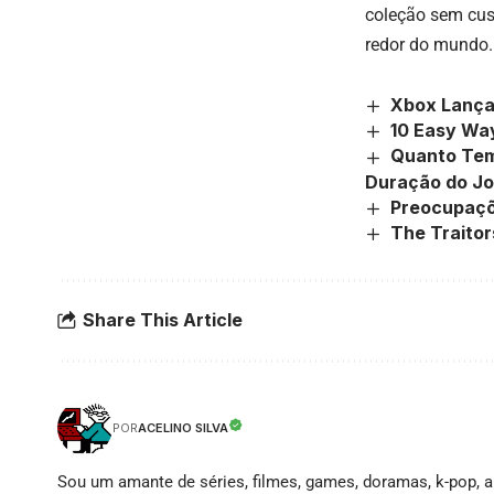
coleção sem cus
redor do mundo. 
Xbox Lança
10 Easy Wa
Quanto Tem
Duração do J
Preocupaçõ
The Traitor
Share This Article
ACELINO SILVA
POR
Sou um amante de séries, filmes, games, doramas, k-pop, an