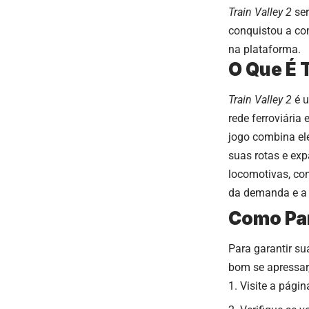
Train Valley 2
ser
conquistou a co
na plataforma.
O Que É T
Train Valley 2
é u
rede ferroviária
jogo combina el
suas rotas e exp
locomotivas, con
da demanda e a 
Como Par
Para garantir su
bom se apressar,
Visite a págin