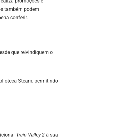
realiza promoções e
ários também podem
ena conferir.
esde que reivindiquem o
blioteca Steam, permitindo
dicionar
Train Valley 2
à sua