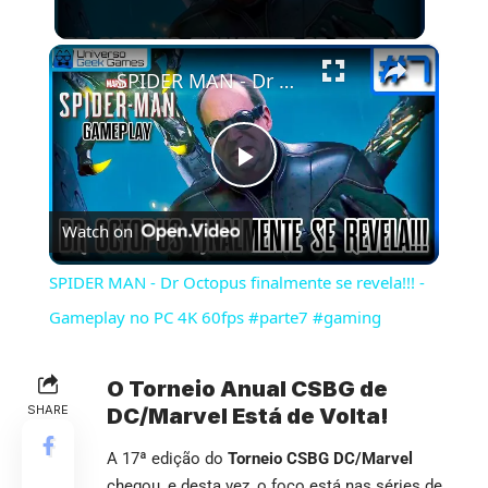
×
SPIDER MAN - Dr Octopus finalmente se revela!!! - Gameplay no PC 4K 60fps #parte7 #gaming
Play
Watch on
Video
SPIDER MAN - Dr Octopus finalmente se revela!!! -
Gameplay no PC 4K 60fps #parte7 #gaming
O Torneio Anual CSBG de
SHARE
DC/Marvel Está de Volta!
A 17ª edição do
Torneio CSBG DC/Marvel
chegou, e desta vez, o foco está nas séries de