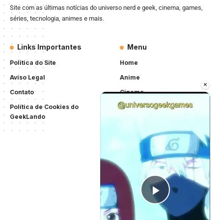
Site com as últimas notícias do universo nerd e geek, cinema, games,
séries, tecnologia, animes e mais.
Links Importantes
Menu
Politica do Site
Home
Aviso Legal
Anime
×
Contato
Cinema
Política de Cookies do
Séries
GeekLando
Games
K-Drama/K-Pop
Notícias
Tecnologia
Críticas
Quadrinhos
Play Vid
Listas