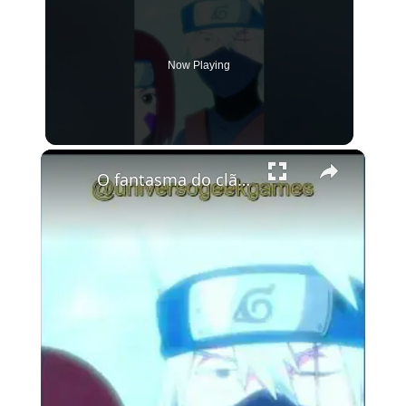
Now Playing
×
O fantasma do clã Uchiha Dublado - Naruto Shippuden Storm 4 #games #narutoshippuden #naruto