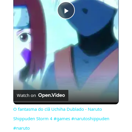
Play
Video
Watch on
O fantasma do clã Uchiha Dublado - Naruto
Shippuden Storm 4 #games #narutoshippuden
#naruto