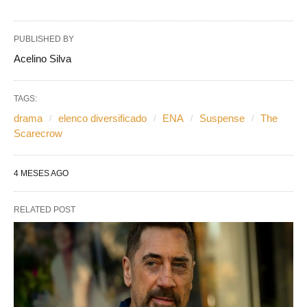
PUBLISHED BY
Acelino Silva
TAGS:
drama
elenco diversificado
ENA
Suspense
The
Scarecrow
4 MESES AGO
RELATED POST