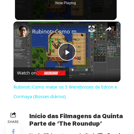
Now Playing
×
Rubinot: Como matar os 5 Werebosses de Edron e Cormaya (Bosses diários)
Play
Watch on
Video
Rubinot: Como matar os 5 Werebosses de Edron e
Cormaya (Bosses diários)
Início das Filmagens da Quinta
SHARE
Parte de ‘The Roundup’