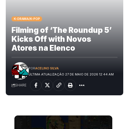
K-DRAMA/K-POP
Filming of ‘The Roundup 5’
Kicks Off with Novos
Atores na Elenco
POR
ACELINO SILVA
ÚLTIMA ATUALIZAÇÃO 27 DE MAIO DE 2026 12:44 AM
SHARE