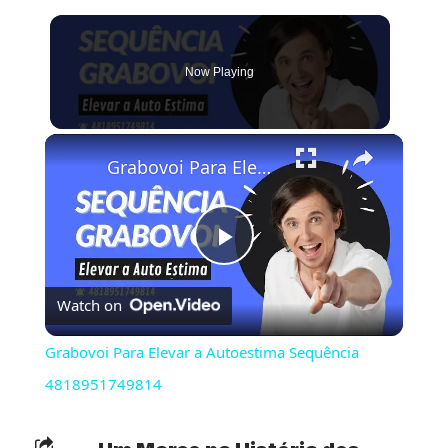
Now Playing
×
Grabovoi Para Elevar a Autoestima Sequência 4818951749814
Play
Watch on
Video
Grabovoi Para Elevar a Autoestima Sequência
4818951749814