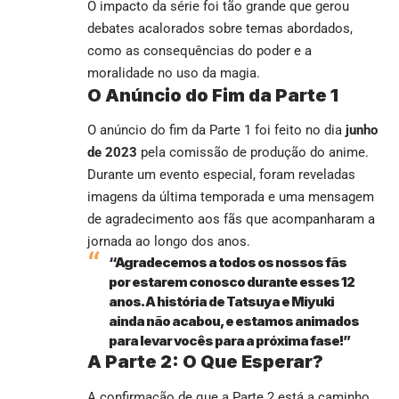
O impacto da série foi tão grande que gerou
debates acalorados sobre temas abordados,
como as consequências do poder e a
moralidade no uso da magia.
O Anúncio do Fim da Parte 1
O anúncio do fim da Parte 1 foi feito no dia
junho
de 2023
pela comissão de produção do anime.
Durante um evento especial, foram reveladas
imagens da última temporada e uma mensagem
de agradecimento aos fãs que acompanharam a
jornada ao longo dos anos.
“Agradecemos a todos os nossos fãs
por estarem conosco durante esses 12
anos. A história de Tatsuya e Miyuki
ainda não acabou, e estamos animados
para levar vocês para a próxima fase!”
A Parte 2: O Que Esperar?
A confirmação de que a Parte 2 está a caminho