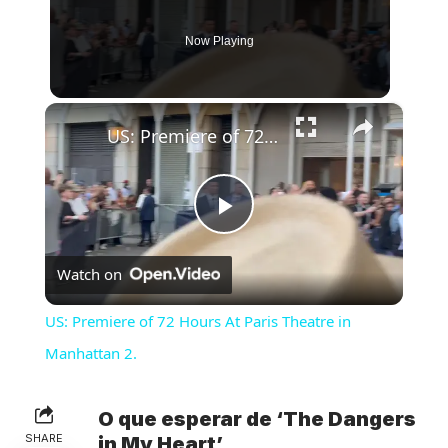
Now Playing
×
US: Premiere of 72 Hours At Paris Theatre in Manhattan 2.
Play
Watch on
Video
US: Premiere of 72 Hours At Paris Theatre in
Manhattan 2.
O que esperar de ‘The Dangers
SHARE
in My Heart’